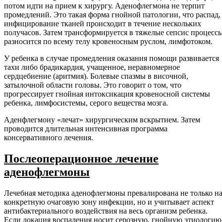
потом идти на прием к хирургу. Аденофлегмона не терпит
промедлений. Это такая форма гнойной патологии, что распад,
инфицирование тканей происходит в течение нескольких
получасов. Затем трансформируется в тяжелые сепсис процессы
разносится по всему телу кровеносным руслом, лимфотоком.
У ребенка в случае промедления оказания помощи развивается
тахи либо брадикардия, учащенное, неравномерное
сердцебиение (аритмия). Болевые спазмы в височной,
затылочной области головы. Это говорит о том, что
прогрессирует гнойная интоксикация кровеносной системы
ребенка, лимфосистемы, серого вещества мозга.
Аденфлегмону «лечат» хирургическим вскрытием. Затем
проводится длительная интенсивная программа
консервативного лечения.
Послеоперационное лечение
аденофлегмоны
Лечебная методика аденофлегмоны превалирована не только н
конкретную очаговую зону инфекции, но и учитывает аспект
антибактериального воздействия на весь организм ребенка.
Если локация воспаления носит серозную, гнойную этиологию