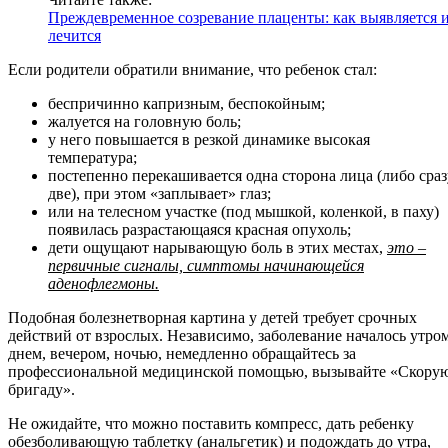
Преждевременное созревание плаценты: как выявляется 
лечится
Если родители обратили внимание, что ребенок стал:
беспричинно капризным, беспокойным;
жалуется на головную боль;
у него повышается в резкой динамике высокая
температура;
постепенно перекашивается одна сторона лица (либо сраз
две), при этом «заплывает» глаз;
или на телесном участке (под мышкой, коленкой, в паху)
появилась разрастающаяся красная опухоль;
дети ощущают нарывающую боль в этих местах,
это –
первичные сигналы, симптомы начинающейся
аденофлегмоны.
Подобная болезнетворная картина у детей требует срочных
действий от взрослых. Независимо, заболевание началось утром
днем, вечером, ночью, немедленно обращайтесь за
профессиональной медицинской помощью, вызывайте «Скору
бригаду».
Не ожидайте, что можно поставить компресс, дать ребенку
обезболивающую таблетку (анальгетик) и подождать до утра,