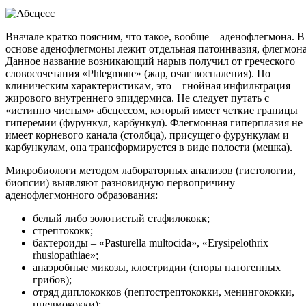
Вначале кратко поясним, что такое, вообще – аденофлегмона. В
основе аденофлегмоны лежит отдельная патоинвазия, флегмона
Данное название возникающий нарыв получил от греческого
словосочетания «Phlegmone» (жар, очаг воспаления). По
клиническим характеристикам, это – гнойная инфильтрация
жирового внутреннего эпидермиса. Не следует путать с
«истинно чистым» абсцессом, который имеет четкие границы
гиперемии (фурункул, карбункул). Флегмонная гиперплазия не
имеет корневого канала (столбца), присущего фурункулам и
карбункулам, она трансформируется в виде полости (мешка).
Микробиологи методом лабораторных анализов (гистологии,
биопсии) выявляют разновидную первопричину
аденофлегмонного образования:
белый либо золотистый стафилококк;
стрептококк;
бактероиды – «Pasturella multocida», «Erysipelothrix
rhusiopathiae»;
анаэробные микозы, клостридии (споры патогенных
грибов);
отряд диплококков (пептострептококки, менингококки,
пневмококки);