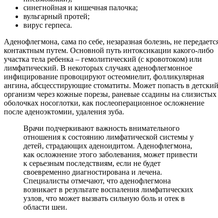
синегнойная и кишечная палочка;
вульгарный протей;
вирус герпеса.
Аденофлегмона, сама по себе, незаразная болезнь, не передаетс
контактным путем. Основной путь интоксикации какого-либо
участка тела ребенка – гемолитический (с кровотоком) или
лимфатический. В некоторых случаях аденофлегмонное
инфицирование провоцируют остеомиелит, фолликулярная
ангина, абсцесстирующие стоматиты. Может попасть в детски
организм через кожные порезы, раневые ссадины на слизистых
оболочках носоглотки, как послеоперационное осложнение
после аденоэктомии, удаления зуба.
Врачи подчеркивают важность внимательного
отношения к состоянию лимфатической системы у
детей, страдающих аденоидитом. Аденофлегмона,
как осложнение этого заболевания, может привести
к серьезным последствиям, если не будет
своевременно диагностирована и лечена.
Специалисты отмечают, что аденофлегмона
возникает в результате воспаления лимфатических
узлов, что может вызвать сильную боль и отек в
области шеи.