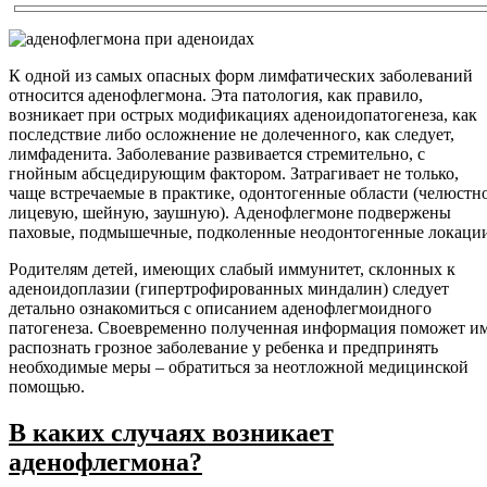
К одной из самых опасных форм лимфатических заболеваний
относится аденофлегмона. Эта патология, как правило,
возникает при острых модификациях аденоидопатогенеза, как
последствие либо осложнение не долеченного, как следует,
лимфаденита. Заболевание развивается стремительно, с
гнойным абсцедирующим фактором. Затрагивает не только,
чаще встречаемые в практике, одонтогенные области (челюстн
лицевую, шейную, заушную). Аденофлегмоне подвержены
паховые, подмышечные, подколенные неодонтогенные локаци
Родителям детей, имеющих слабый иммунитет, склонных к
аденоидоплазии (гипертрофированных миндалин) следует
детально ознакомиться с описанием аденофлегмоидного
патогенеза. Своевременно полученная информация поможет и
распознать грозное заболевание у ребенка и предпринять
необходимые меры – обратиться за неотложной медицинской
помощью.
В каких случаях возникает
аденофлегмона?