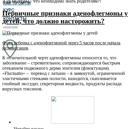
АДЕНОИДЫ | Что необходимо знать родителям?!
КАК ПРОЙТИ
КУРС
Первичные признаки аденофлегмоны у
КОНТАКТЫ
детей, что должно насторожить?
НИЖНИЙ
НОВГОРОД
Фото ребенка с аденофлегмоной через 5 часов после начала
недомогания
.
К отличительной черте аденофлегмоны относится то, что
заболевание – стремительное, сопровождающееся быстрым
отеканием подкожного дерма эпителия (флюктуация).
«Fluctuatio» – перевод с латыни – в замкнутой, ограниченной
эластичными стенками полости, находится, скапливается
гнойный экссудат, секреторная жидкость, продукты распада
вирусных токсинов.
Читайте также: