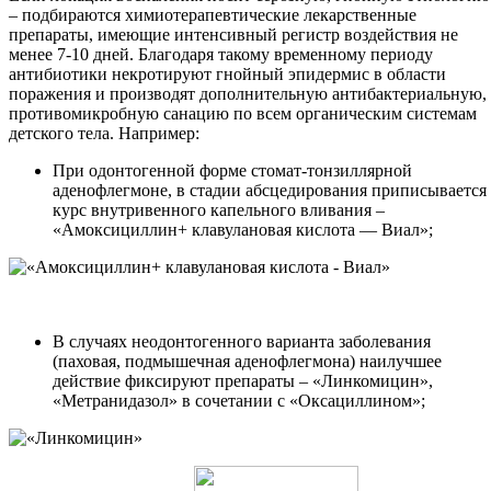
– подбираются химиотерапевтические лекарственные
препараты, имеющие интенсивный регистр воздействия не
менее 7-10 дней. Благодаря такому временному периоду
антибиотики некротируют гнойный эпидермис в области
поражения и производят дополнительную антибактериальную,
противомикробную санацию по всем органическим системам
детского тела. Например:
При одонтогенной форме стомат-тонзиллярной
аденофлегмоне, в стадии абсцедирования приписывается
курс внутривенного капельного вливания –
«Амоксициллин+ клавулановая кислота — Виал»;
В случаях неодонтогенного варианта заболевания
(паховая, подмышечная аденофлегмона) наилучшее
действие фиксируют препараты – «Линкомицин»,
«Метранидазол» в сочетании с «Оксациллином»;