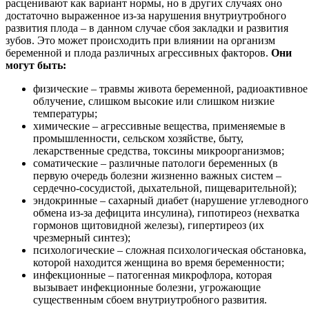
расценивают как вариант нормы, но в других случаях оно
достаточно выраженное из-за нарушения внутриутробного
развития плода – в данном случае сбоя закладки и развития
зубов. Это может происходить при влиянии на организм
беременной и плода различных агрессивных факторов.
Они
могут быть:
физические – травмы живота беременной, радиоактивное
облучение, слишком высокие или слишком низкие
температуры;
химические – агрессивные вещества, применяемые в
промышленности, сельском хозяйстве, быту,
лекарственные средства, токсины микроорганизмов;
соматические – различные патологи беременных (в
первую очередь болезни жизненно важных систем –
сердечно-сосудистой, дыхательной, пищеварительной);
эндокринные – сахарный диабет (нарушение углеводного
обмена из-за дефицита инсулина), гипотиреоз (нехватка
гормонов щитовидной железы), гипертиреоз (их
чрезмерный синтез);
психологические – сложная психологическая обстановка,
которой находится женщина во время беременности;
инфекционные – патогенная микрофлора, которая
вызывает инфекционные болезни, угрожающие
существенным сбоем внутриутробного развития.