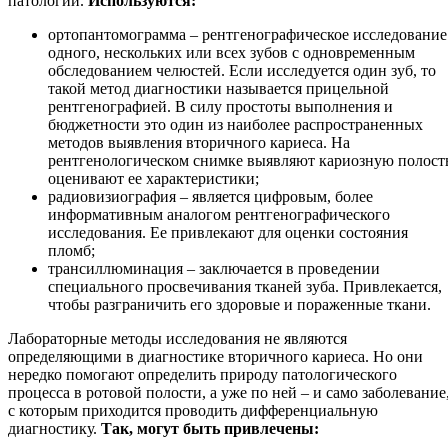
патологии.
Используются:
ортопантомограмма – рентгенографическое исследование
одного, нескольких или всех зубов с одновременным
обследованием челюстей. Если исследуется один зуб, то
такой метод диагностики называется прицельной
рентгенографией. В силу простоты выполнения и
бюджетности это один из наиболее распространенных
методов выявления вторичного кариеса. На
рентгенологическом снимке выявляют кариозную полост
оценивают ее характеристики;
радиовизиография – является цифровым, более
информативным аналогом рентгенографического
исследования. Ее привлекают для оценки состояния
пломб;
трансиллюминация – заключается в проведении
специального просвечивания тканей зуба. Привлекается,
чтобы разграничить его здоровые и пораженные ткани.
Лабораторные методы исследования не являются
определяющими в диагностике вторичного кариеса. Но они
нередко помогают определить природу патологического
процесса в ротовой полости, а уже по ней – и само заболевание
с которым приходится проводить дифференциальную
диагностику.
Так, могут быть привлечены: