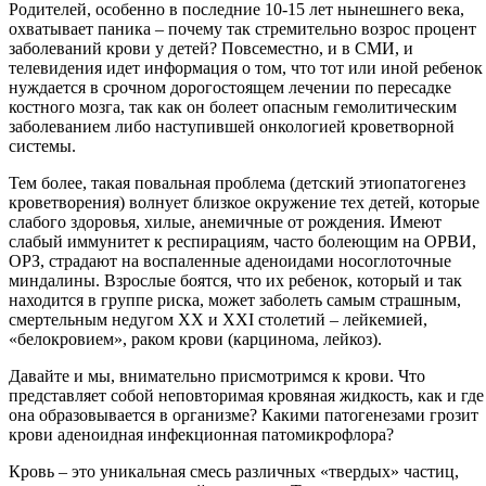
Родителей, особенно в последние 10-15 лет нынешнего века,
охватывает паника – почему так стремительно возрос процент
заболеваний крови у детей? Повсеместно, и в СМИ, и
телевидения идет информация о том, что тот или иной ребенок
нуждается в срочном дорогостоящем лечении по пересадке
костного мозга, так как он болеет опасным гемолитическим
заболеванием либо наступившей онкологией кроветворной
системы.
Тем более, такая повальная проблема (детский этиопатогенез
кроветворения) волнует близкое окружение тех детей, которые
слабого здоровья, хилые, анемичные от рождения. Имеют
слабый иммунитет к респирациям, часто болеющим на ОРВИ,
ОРЗ, страдают на воспаленные аденоидами носоглоточные
миндалины. Взрослые боятся, что их ребенок, который и так
находится в группе риска, может заболеть самым страшным,
смертельным недугом XX и XXI столетий – лейкемией,
«белокровием», раком крови (карцинома, лейкоз).
Давайте и мы, внимательно присмотримся к крови. Что
представляет собой неповторимая кровяная жидкость, как и где
она образовывается в организме? Какими патогенезами грозит
крови аденоидная инфекционная патомикрофлора?
Кровь – это уникальная смесь различных «твердых» частиц,