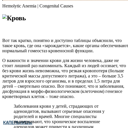
Hemolytic Anemia | Congenital Causes
Вот так кратко, понятно и доступно таблицы объяснили, что
такое кровь, где она «зарождается», какие органы обеспечиваю
нормальный гомеостаз кровеносной функции.
О важности и значении крови для жизни человека, даже не
стоит лишний раз напоминать. Каждый из людей осознает, что
без крови жизнь невозможна, что резкая кровопотеря (больше
критической массы допустимого литража), а это – больше 3,5
литров для взрослого организма, и в пределах 1,5 литра для
детей – смертельно опасно. Все понимают, что и заболевания,
дисфункция в морфо-физиологическом (клеточном) генезисе
кроветворных клеток – тоже опасно.
Заболевания крови у детей, страдающих от
аденоидитов, вызывают серьезные опасения у
родителей и врачей. Многие специалисты
подчеркивают, что хроническое воспаление
КАПЕЛЬНИЦЫ
аденоидов может привести к различным