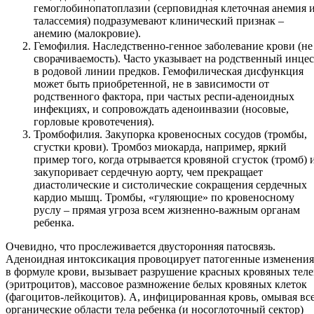
гемоглобинопатоплазии (серповидная клеточная анемия 
талассемия) подразумевают клинический признак –
анемию (малокровие).
Гемофилия. Наследственно-генное заболевание крови (не
сворачиваемость). Часто указывает на родственный инцес
в родовой линии предков. Гемофилическая дисфункция
может быть приобретенной, не в зависимости от
родственного фактора, при частых респи-аденоидных
инфекциях, и сопровождать аденоинвазии (носовые,
горловые кровотечения).
Тромбофилия. Закупорка кровеносных сосудов (тромбы,
сгустки крови). Тромбоз миокарда, например, яркий
пример того, когда отрывается кровяной сгусток (тромб) 
закупоривает сердечную аорту, чем прекращает
диастолические и систолические сокращения сердечных
кардио мышц. Тромбы, «гуляющие» по кровеносному
руслу – прямая угроза всем жизненно-важным органам
ребенка.
Очевидно, что прослеживается двусторонняя патосвязь.
Аденоидная интоксикация провоцирует патогенные изменения
в формуле крови, вызывает разрушение красных кровяных тел
(эритроцитов), массовое размножение белых кровяных клеток
(фагоцитов-лейкоцитов). А, инфицированная кровь, омывая вс
органические области тела ребенка (и носоглоточный сектор)