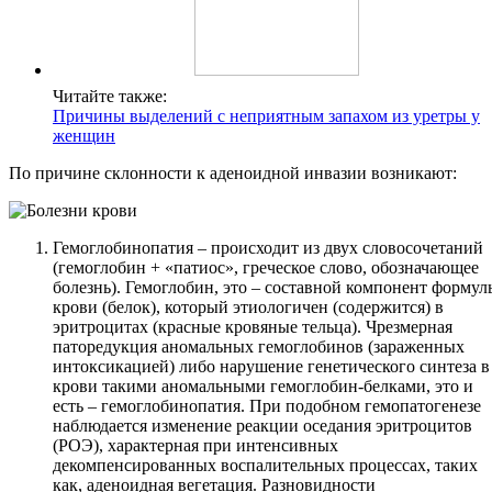
Читайте также:
Причины выделений с неприятным запахом из уретры у
женщин
По причине склонности к аденоидной инвазии возникают:
Гемоглобинопатия – происходит из двух словосочетаний
(гемоглобин + «патиос», греческое слово, обозначающее
болезнь). Гемоглобин, это – составной компонент формул
крови (белок), который этиологичен (содержится) в
эритроцитах (красные кровяные тельца). Чрезмерная
паторедукция аномальных гемоглобинов (зараженных
интоксикацией) либо нарушение генетического синтеза в
крови такими аномальными гемоглобин-белками, это и
есть – гемоглобинопатия. При подобном гемопатогенезе
наблюдается изменение реакции оседания эритроцитов
(РОЭ), характерная при интенсивных
декомпенсированных воспалительных процессах, таких
как, аденоидная вегетация. Разновидности