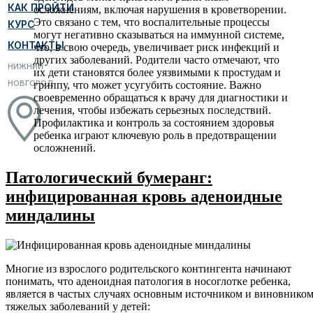
КАК ПРОЙТИ
осложнениям, включая нарушения в кроветворении.
Это связано с тем, что воспалительные процессы
КУРС
могут негативно сказываться на иммунной системе,
КОНТАКТЫ
что, в свою очередь, увеличивает риск инфекций и
других заболеваний. Родители часто отмечают, что
НИЖНИЙ
их дети становятся более уязвимыми к простудам и
НОВГОРОД
гриппу, что может усугубить состояние. Важно
своевременно обращаться к врачу для диагностики и
лечения, чтобы избежать серьезных последствий.
Профилактика и контроль за состоянием здоровья
ребенка играют ключевую роль в предотвращении
осложнений.
Патологический бумеранг:
инфицированная кровь
аденоидные
миндалины
Многие из взрослого родительского контингента начинают
понимать, что аденоидная патология в носоглотке ребенка,
является в частых случаях основным источником и виновнико
тяжелых заболеваний у детей: