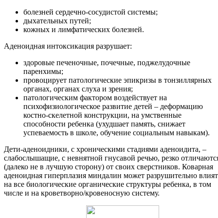
болезней сердечно-сосудистой системы;
дыхательных путей;
кожных и лимфатических болезней.
Аденоидная интоксикация разрушает:
здоровые печеночные, почечные, поджелудочные
паренхимы;
провоцирует патологические эпикризы в тонзиллярных
органах, органах слуха и зрения;
патологическим фактором воздействует на
психофизиологическое развитие детей – деформацию
костно-скелетной конструкции, на умственные
способности ребенка (ухудшает память, снижает
успеваемость в школе, обучение социальным навыкам).
Дети-аденоидники, с хроническими стадиями аденоидита, –
слабослышащие, с невнятной гнусавой речью, резко отличаютс
(далеко не в лучшую сторону) от своих сверстников. Коварная
аденоидная гиперплазия миндалин может разрушительно влият
на все биологические органические структуры ребенка, в том
числе и на кроветворно/кровеносную систему.