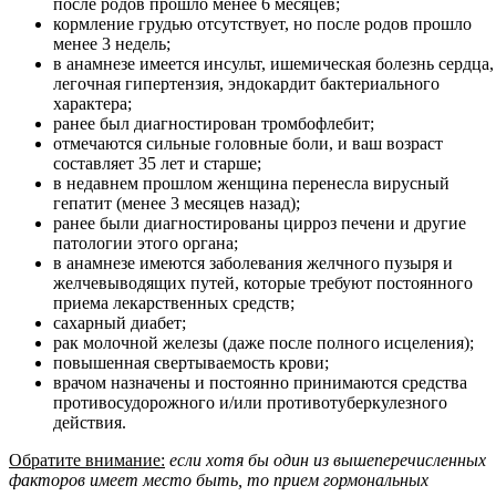
после родов прошло менее 6 месяцев;
кормление грудью отсутствует, но после родов прошло
менее 3 недель;
в анамнезе имеется инсульт, ишемическая болезнь сердца,
легочная гипертензия, эндокардит бактериального
характера;
ранее был диагностирован тромбофлебит;
отмечаются сильные головные боли, и ваш возраст
составляет 35 лет и старше;
в недавнем прошлом женщина перенесла вирусный
гепатит (менее 3 месяцев назад);
ранее были диагностированы цирроз печени и другие
патологии этого органа;
в анамнезе имеются заболевания желчного пузыря и
желчевыводящих путей, которые требуют постоянного
приема лекарственных средств;
сахарный диабет;
рак молочной железы (даже после полного исцеления);
повышенная свертываемость крови;
врачом назначены и постоянно принимаются средства
противосудорожного и/или противотуберкулезного
действия.
Обратите внимание:
если хотя бы один из вышеперечисленных
факторов имеет место быть, то прием гормональных