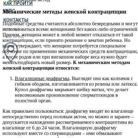
КАК ПРОЙТИ
КУРС
Механические методы женской контрацепции
КОНТАКТЫ
Подобные средства считаются абсолютно безвредными и могут
использоваться всеми женщинами без каких-либо ограничений
НИЖНИЙ
Причем, женщина может в любой момент отказаться от такой
НОВГОРОД
контрацепции, если принято решение о зачатии ребенка. Но
врачи утверждают, что женщине потребуется специальное
обучение по применению механических средств контрацепции,
а после родов или при внезапном наборе веса нужно будет
менять/подбирать новый размер.
К механическим методам
женской контрацепции относятся:
Влагалищные диафрагмы
. Выглядят они как колпачок с
гибким ободком, изготавливаются из резины или латекса.
Купол диафрагмы закрывает шейку матки, что делает
невозможным проникновение сперматозоидов в
полостной орган.
Как правильно пользоваться: диафрагму вводят во влагалище
непосредственно перед половым актом, но можно и заранее –
допускается нахождение рассматриваемого контрацептива во
влагалище от 6 до 24 часов. Влагалищную диафрагму
используют вместе со спермицидами – ими обмазывают