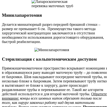
Минилапаротомия
Делается миниатюрный разрез передней брюшной стенки –
размер не превышает 6 см. Преимущества такого метода
хирургической контрацепции заключаются в отсутствии
необходимости использования дорогостоящего оборудования,
быстрой реабилитации.
Стерилизация с кольпотомическим доступом
Прямокишечноматочное пространство вскрывают ножницами 
в образовавшуюся рану выводят маточную трубу – до появлени
ее бахромки. Шов накладывают посередине маточной трубы, н
несколько ближе к бахромкам. Затем перевязывают трубу нитк
и вытягивают ее ближе к хирургу, далее происходит
раздавливание трубы и перевязывание ее. Такой же алгоритм
действий используется и для второй маточной трубы.
Обратите
внимание:
концы всех шовных ниток обрезают только после
того, как хирург закончил работу над двумя маточными
трубами. Разрез закрывается матрасным швом.
Преимуществ