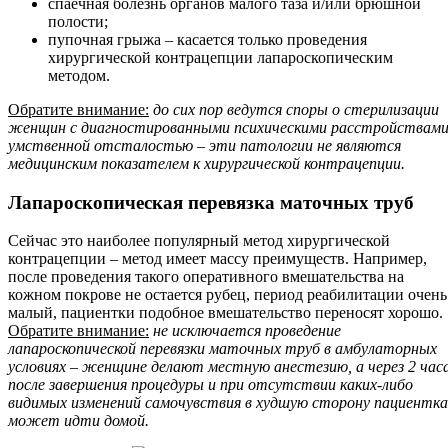
спаечная болезнь органов малого таза и/или брюшной
полости;
пупочная грыжа – касается только проведения
хирургической контрацепции лапароскопическим
методом.
Обратите внимание:
до сих пор ведутся споры о стерилизации
женщин с диагностированными психическими расстройствами
умственной отсталостью – эти патологии не являются
медицинским показателем к хирургической контрацепции.
Лапароскопическая перевязка маточных труб
Сейчас это наиболее популярный метод хирургической
контрацепции – метод имеет массу преимуществ. Например,
после проведения такого оперативного вмешательства на
кожном покрове не остается рубец, период реабилитации очень
малый, пациентки подобное вмешательство переносят хорошо.
Обратите внимание:
не исключается проведение
лапароскопической перевязки маточных труб в амбулаторных
условиях – женщине делают местную анестезию, а через 2 час
после завершения процедуры и при отсутствии каких-либо
видимых изменений самочувствия в худшую сторону пациентка
может идти домой.