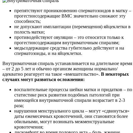
препятствуют проникновению сперматозоидов в матку –
прогестинсодержащие ВМС значительно снижают эту
способность;
не допускают имплантации (перемещения) яйцеклетки в
полость матки;
противодействуют овуляции – это относится только к
прогестинсодержащим внутриматочным спиралям;
медьсодержащие средства губительно действуют и на
сперматозоиды, и на яйцеклетки.
Внутриматочная спираль устанавливается на длительное время
– от 2 до 5 лет и обычно организм женщины нормально/
адекватно реагирует на такое «вмешательство».
В некоторых
случаях могут развиться осложнения:
воспалительные процессы шейки матки и придатков – по
статистике риск развития подобных патологий при
имеющейся внутриматочной спирали возрастает в 2-3
раза;
нарушения менструального цикла – могут «сдвинуться»
даты ежемесячных кровотечений, они становятся более
обильными, могут возникать межменструальные
кровотечения;
дискомфорт во время полового акта – боль, жжение.