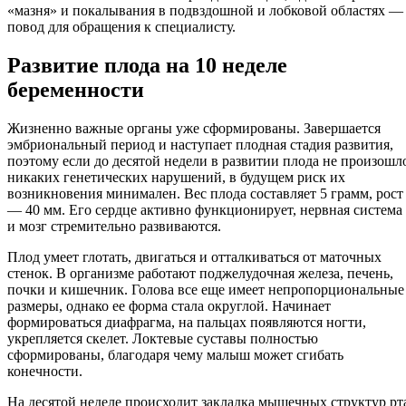
«мазня» и покалывания в подвздошной и лобковой областях —
повод для обращения к специалисту.
Развитие плода на 10 неделе
беременности
Жизненно важные органы уже сформированы. Завершается
эмбриональный период и наступает плодная стадия развития,
поэтому если до десятой недели в развитии плода не произошл
никаких генетических нарушений, в будущем риск их
возникновения минимален. Вес плода составляет 5 грамм, рост
— 40 мм. Его сердце активно функционирует, нервная система
и мозг стремительно развиваются.
Плод умеет глотать, двигаться и отталкиваться от маточных
стенок. В организме работают поджелудочная железа, печень,
почки и кишечник. Голова все еще имеет непропорциональные
размеры, однако ее форма стала округлой. Начинает
формироваться диафрагма, на пальцах появляются ногти,
укрепляется скелет. Локтевые суставы полностью
сформированы, благодаря чему малыш может сгибать
конечности.
На десятой неделе происходит закладка мышечных структур рт