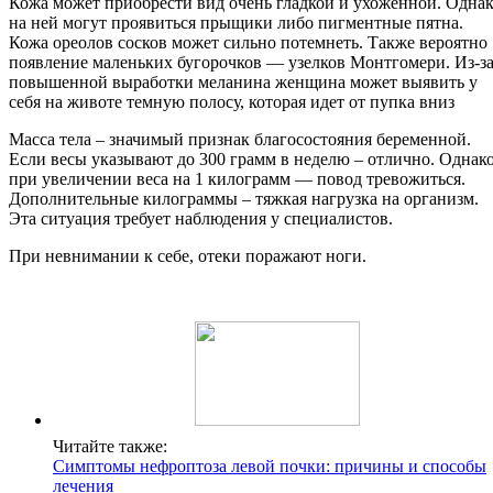
Кожа может приобрести вид очень гладкой и ухоженной. Одна
на ней могут проявиться прыщики либо пигментные пятна.
Кожа ореолов сосков может сильно потемнеть. Также вероятно
появление маленьких бугорочков — узелков Монтгомери. Из-з
повышенной выработки меланина женщина может выявить у
себя на животе темную полосу, которая идет от пупка вниз
Масса тела – значимый признак благосостояния беременной.
Если весы указывают до 300 грамм в неделю – отлично. Однак
при увеличении веса на 1 килограмм — повод тревожиться.
Дополнительные килограммы – тяжкая нагрузка на организм.
Эта ситуация требует наблюдения у специалистов.
При невнимании к себе, отеки поражают ноги.
Читайте также:
Симптомы нефроптоза левой почки: причины и способы
лечения