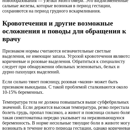
новообразования — узелки Монтгомери. Это видоизмененные
сальные железы, которые возникая в период гестации,
сохраняются на период грудного вскармливания.
Кровотечения и другие возможные
осложнения и поводы для обращения к
врачу
Признаком нормы считаются незначительные светлые
выделения, не имеющие запаха. Угрозой кровотечения являютс
коричневые и розовые выделения. Обратиться к специалисту
следует при обнаружении обильных зеленоватых, белых и
дурно пахнущих выделений.
Если сильно тянет поясницу, розовая «мазня» может быть
признаком выкидыша. С такой проблемой сталкиваются около
10-15% беременных.
Температура тела не должна повышаться выше субфебрильных
значений. Если держится высокая температура, резко перестала
болеть грудь, пропал токсикоз, а живот и поясница сильно боля
такая симптоматика нередко указывает на неразвивающуюся
беременность. В норме несильные тянущие боли в животе могу
возникать в течение всего периода гестации, однако коричнева