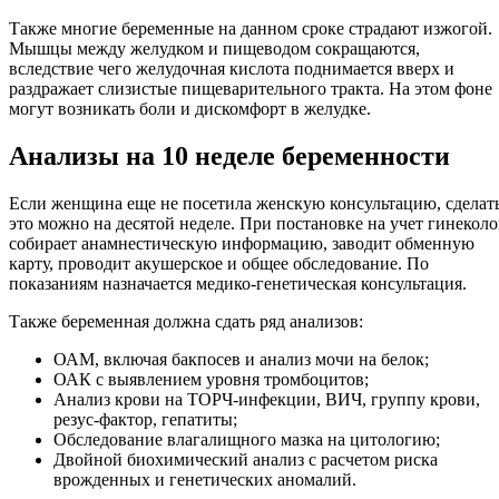
Также многие беременные на данном сроке страдают изжогой.
Мышцы между желудком и пищеводом сокращаются,
вследствие чего желудочная кислота поднимается вверх и
раздражает слизистые пищеварительного тракта. На этом фоне
могут возникать боли и дискомфорт в желудке.
Анализы на 10 неделе беременности
Если женщина еще не посетила женскую консультацию, сделат
это можно на десятой неделе. При постановке на учет гинеколо
собирает анамнестическую информацию, заводит обменную
карту, проводит акушерское и общее обследование. По
показаниям назначается медико-генетическая консультация.
Также беременная должна сдать ряд анализов:
ОАМ, включая бакпосев и анализ мочи на белок;
ОАК с выявлением уровня тромбоцитов;
Анализ крови на ТОРЧ-инфекции, ВИЧ, группу крови,
резус-фактор, гепатиты;
Обследование влагалищного мазка на цитологию;
Двойной биохимический анализ с расчетом риска
врожденных и генетических аномалий.