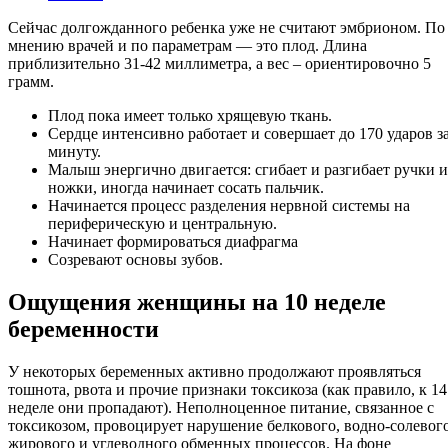
Сейчас долгожданного ребенка уже не считают эмбрионом. По
мнению врачей и по параметрам — это плод. Длина
приблизительно 31-42 миллиметра, а вес – ориентировочно 5
грамм.
Плод пока имеет только хрящевую ткань.
Сердце интенсивно работает и совершает до 170 ударов з
минуту.
Малыш энергично двигается: сгибает и разгибает ручки и
ножки, иногда начинает сосать пальчик.
Начинается процесс разделения нервной системы на
периферическую и центральную.
Начинает формироваться диафрагма
Созревают основы зубов.
Ощущения женщины на 10 неделе
беременности
У некоторых беременных активно продолжают проявляться
тошнота, рвота и прочие признаки токсикоза (как правило, к 14
неделе они пропадают). Неполноценное питание, связанное с
токсикозом, провоцирует нарушение белкового, водно-солевого
жирового и углеводного обменных процессов. На фоне