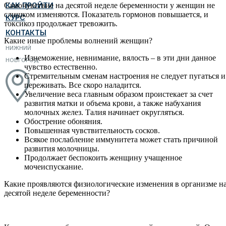
КАК ПРОЙТИ
Самочувствие на десятой неделе беременности у женщин не
слишком изменяются. Показатель гормонов повышается, и
КУРС
токсикоз продолжает тревожить.
КОНТАКТЫ
Какие иные проблемы волнений женщин?
НИЖНИЙ
Изнеможение, невнимание, вялость – в эти дни данное
НОВГОРОД
чувство естественно.
Стремительным сменам настроения не следует пугаться и
переживать. Все скоро наладится.
Увеличение веса главным образом проистекает за счет
развития матки и объема крови, а также набухания
молочных желез. Талия начинает округляться.
Обострение обоняния.
Повышенная чувствительность сосков.
Всякое послабление иммунитета может стать причиной
развития молочницы.
Продолжает беспокоить женщину учащенное
мочеиспускание.
Какие проявляются физиологические изменения в организме н
десятой неделе беременности?