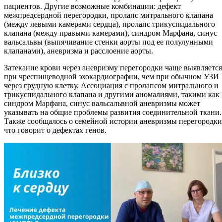
пациентов. Другие возможные комбинации: дефект
межпредсердной перегородки, пролапс митрального клапана
(между левыми камерами сердца), пролапс трикуспидального
клапана (между правыми камерами), синдром Марфана, синус
вальсальвы (выпячивание стенки аорты под ее полулунными
клапанами), аневризма и расслоение аорты.
Затекание крови через аневризму перегородки чаще выявляется
при чреспищеводной эхокардиографии, чем при обычном УЗИ
через грудную клетку. Ассоциация с пролапсом митрального и
трикуспидального клапана и другими аномалиями, такими как
синдром Марфана, синус вальсальвной аневризмы может
указывать на общие проблемы развития соединительной ткани.
Также сообщалось о семейной истории аневризмы перегородки
что говорит о дефектах генов.