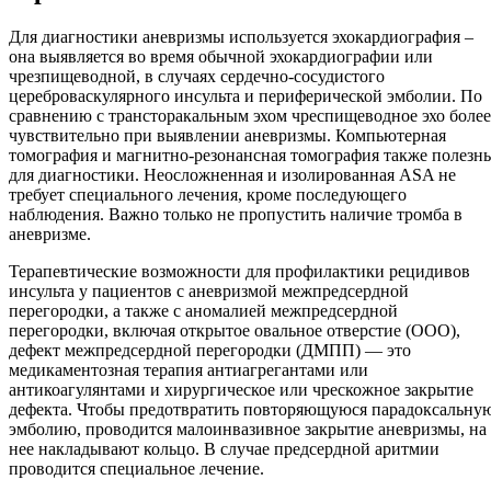
Для диагностики аневризмы используется эхокардиография –
она выявляется во время обычной эхокардиографии или
чрезпищеводной, в случаях сердечно-сосудистого
цереброваскулярного инсульта и периферической эмболии. По
сравнению с трансторакальным эхом чреспищеводное эхо более
чувствительно при выявлении аневризмы. Компьютерная
томография и магнитно-резонансная томография также полезн
для диагностики. Неосложненная и изолированная ASA не
требует специального лечения, кроме последующего
наблюдения. Важно только не пропустить наличие тромба в
аневризме.
Терапевтические возможности для профилактики рецидивов
инсульта у пациентов с аневризмой межпредсердной
перегородки, а также с аномалией межпредсердной
перегородки, включая открытое овальное отверстие (ООО),
дефект межпредсердной перегородки (ДМПП) — это
медикаментозная терапия антиагрегантами или
антикоагулянтами и хирургическое или чрескожное закрытие
дефекта. Чтобы предотвратить повторяющуюся парадоксальну
эмболию, проводится малоинвазивное закрытие аневризмы, на
нее накладывают кольцо. В случае предсердной аритмии
проводится специальное лечение.