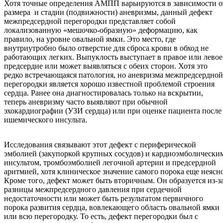
Хотя точные определения АМПП варьируются в зависимости о
размера и стадии (подвижности) аневризмы, данный дефект
межпредсердной перегородки представляет собой
локализованную «мешочко-образную» деформацию, как
правило, на уровне овальной ямки. Это место, где
внутриутробно было отверстие для сброса крови в обход не
работающих легких. Выпуклость выступает в правое или левое
предсердие или может выявляться с обеих сторон. Хотя это
редко встречающаяся патология, но аневризма межпредсердной
перегородки является хорошо известной проблемой строения
сердца. Ранее она диагностировалась только на вскрытии,
теперь аневризму часто выявляют при обычной
эхокардиографии (УЗИ сердца) или при оценке пациента после
ишемического инсульта.
Исследования связывают этот дефект с периферической
эмболией (закупоркой крупных сосудов) и кардиоэмболически
инсультом, тромбоэмболией легочной артерии и предсердной
аритмией, хотя клиническое значение самого порока еще неясно
Кроме того, дефект может быть вторичным. Он образуется из-з
разницы межпредсердного давления при сердечной
недостаточности или может быть результатом первичного
порока развития сердца, вовлекающего область овальной ямки
или всю перегородку. То есть, дефект перегородки был с