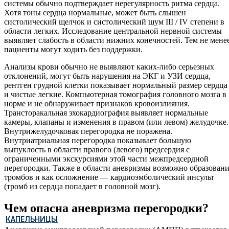
системы обычно подтверждает нерегулярность ритма сердца.
Хотя тоны сердца нормальные, может быть слышен
систолический щелчок и систолический шум III / IV степени в
области легких. Исследование центральной нервной системы
выявляет слабость в области нижних конечностей. Тем не менее
пациенты могут ходить без поддержки.
Анализы крови обычно не выявляют каких-либо серьезных
отклонений, могут быть нарушения на ЭКГ и УЗИ сердца,
рентген грудной клетки показывает нормальный размер сердца
и чистые легкие. Компьютерная томография головного мозга в
норме и не обнаруживает признаков кровоизлияния.
Трансторакальная эхокардиография выявляет нормальные
камеры, клапаны и изменения в правом (или левом) желудочке.
Внутрижелудочковая перегородка не поражена.
Внутриатриальная перегородка показывает большую
выпуклость в области правого (левого) предсердия с
ограниченными экскурсиями этой части межпредсердной
перегородки. Также в области аневризмы возможно образован
тромбов и как осложнение — кардиоэмболический инсульт
(тромб из сердца попадает в головной мозг).
Чем опасна аневризма перегородки?
КАПЕЛЬНИЦЫ