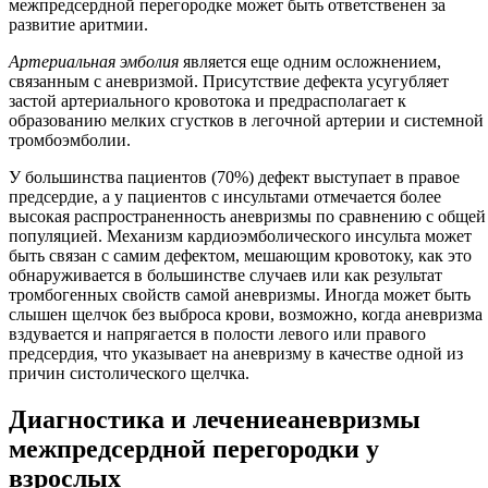
межпредсердной перегородке может быть ответственен за
развитие аритмии.
Артериальная эмболия
является еще одним осложнением,
связанным с аневризмой. Присутствие дефекта усугубляет
застой артериального кровотока и предрасполагает к
образованию мелких сгустков в легочной артерии и системной
тромбоэмболии.
У большинства пациентов (70%) дефект выступает в правое
предсердие, а у пациентов с инсультами отмечается более
высокая распространенность аневризмы по сравнению с общей
популяцией. Механизм кардиоэмболического инсульта может
быть связан с самим дефектом, мешающим кровотоку, как это
обнаруживается в большинстве случаев или как результат
тромбогенных свойств самой аневризмы. Иногда может быть
слышен щелчок без выброса крови, возможно, когда аневризма
вздувается и напрягается в полости левого или правого
предсердия, что указывает на аневризму в качестве одной из
причин систолического щелчка.
Диагностика и лечение
аневризмы
межпредсердной перегородки у
взрослых