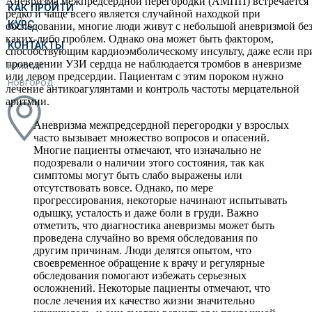
Аневризма межпредсердной перегородки (АМПП) встречается
КАК ПРОЙТИ
редко и чаще всего является случайной находкой при
КУРС
обследовании, многие люди живут с небольшой аневризмой бе
каких-либо проблем. Однако она может быть фактором,
КОНТАКТЫ
способствующим кардиоэмболическому инсульту, даже если пр
проведении УЗИ сердца не наблюдается тромбов в аневризме
НИЖНИЙ
или левом предсердии. Пациентам с этим пороком нужно
НОВГОРОД
лечение антикоагулянтами и контроль частоты мерцательной
аритмии.
Аневризма межпредсердной перегородки у взрослых
часто вызывает множество вопросов и опасений.
Многие пациенты отмечают, что изначально не
подозревали о наличии этого состояния, так как
симптомы могут быть слабо выражены или
отсутствовать вовсе. Однако, по мере
прогрессирования, некоторые начинают испытывать
одышку, усталость и даже боли в груди. Важно
отметить, что диагностика аневризмы может быть
проведена случайно во время обследования по
другим причинам. Люди делятся опытом, что
своевременное обращение к врачу и регулярные
обследования помогают избежать серьезных
осложнений. Некоторые пациенты отмечают, что
после лечения их качество жизни значительно