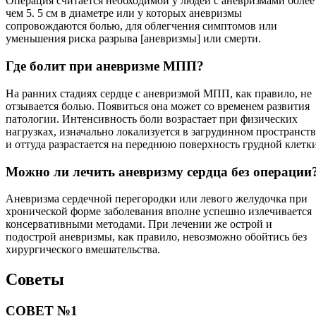
Операция считается необходимой у людей с аневризмами более
чем 5. 5 см в диаметре или у которых аневризмы
сопровождаются болью, для облегчения симптомов или
уменьшения риска разрыва [аневризмы] или смерти.
Где болит при аневризме МПП?
На ранних стадиях сердце с аневризмой МПП, как правило, не
отзывается болью. Появиться она может со временем развития
патологии. Интенсивность боли возрастает при физических
нагрузках, изначально локализуется в загрудинном пространств
и оттуда разрастается на переднюю поверхность грудной клетки
Можно ли лечить аневризму сердца без операции
Аневризма сердечной перегородки или левого желудочка при
хронической форме заболевания вполне успешно излечивается
консервативными методами. При лечении же острой и
подострой аневризмы, как правило, невозможно обойтись без
хирургического вмешательства.
Советы
СОВЕТ №1