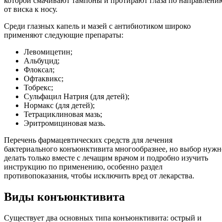
которой смачивают тампоны и протирают глаза по направлени
от виска к носу.
Среди глазных капель и мазей с антибиотиком широко
применяют следующие препараты:
Левомицетин;
Альбуцид;
Флоксал;
Офтаквикс;
Тобрекс;
Сульфацил Натрия (для детей);
Нормакс (для детей);
Тетрациклиновая мазь;
Эритромициновая мазь.
Перечень фармацевтических средств для лечения
бактериального конъюнктивита многообразнее, но выбор нужн
делать только вместе с лечащим врачом и подробно изучить
инструкцию по применению, особенно раздел
противопоказания, чтобы исключить вред от лекарства.
Виды конъюнктивита
Существует два основных типа конъюнктивита: острый и