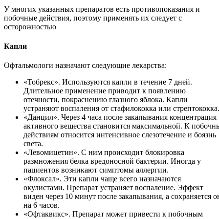
У многих указанных препаратов есть противопоказания и
побочные действия, поэтому применять их следует с
осторожностью
Капли
Офтальмологи назначают следующие лекарства:
«Тобрекс». Используются капли в течение 7 дней.
Длительное применение приводит к появлению
отечности, покраснению глазного яблока. Капли
устраняют воспаления от стафилококка или стрептококка
«Данцил». Через 4 часа после закапывания концентрация
активного вещества становится максимальной. К побочн
действиям относится интенсивное слезотечение и боязнь
света.
«Левомицетин». С ним происходит блокировка
размножения белка вредоносной бактерии. Иногда у
пациентов возникают симптомы аллергии.
«Флоксал». Эти капли чаще всего назначаются
окулистами. Препарат устраняет воспаление. Эффект
виден через 10 минут после закапывания, а сохраняется о
на 6 часов.
«Офтаквикс». Препарат может привести к побочным