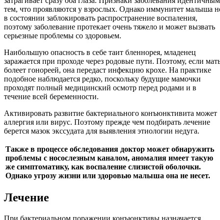
затрагивает сразу оба глаза. Признаки заболевания идентичным
тем, что проявляются у взрослых. Однако иммунитет малыша н
в состоянии заблокировать распространение воспаления,
поэтому заболевание протекает очень тяжело и может вызвать
серьезные проблемы со здоровьем.
Наибольшую опасность в себе таит бленнорея, младенец
заражается при проходе через родовые пути. Поэтому, если мат
болеет гонореей, она передаст инфекцию крохе. На практике
подобное наблюдается редко, поскольку будущие мамочки
проходят полный медицинский осмотр перед родами и в
течение всей беременности.
Активировать развитие бактериального конъюнктивита может
аллергия или вирус. Поэтому прежде чем подбирать лечение
берется мазок экссудата для выявления этиологии недуга.
Также в процессе обследования доктор может обнаружить
проблемы с носослезным каналом, аномалия имеет такую
же симптоматику, как воспаление слизистой оболочки.
Однако угрозу жизни или здоровью малыша она не несет.
Лечение
При бактериальном поражении конъюнктивы назначается