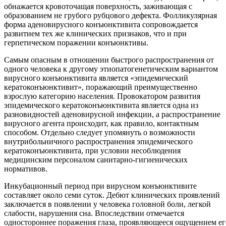
обнажается кровоточащая поверхность, заживающая с
образованием не грубого рубцового дефекта. Фолликулярная
форма аденовирусного конъюнктивита сопровождается
развитием тех же клинических признаков, что и при
герпетическом поражении конъюнктивы.
Самым опасным в отношении быстрого распространения от
одного человека к другому этиопатогенетическим вариантом
вирусного конъюнктивита является «эпидемический
кератоконъюнктивит», поражающий преимущественно
взрослую категорию населения. Провокатором развития
эпидемического кератоконъюнктивита является одна из
разновидностей аденовирусной инфекции, а распространение
вирусного агента происходит, как правило, контактным
способом. Отдельно следует упомянуть о возможности
внутрибольничного распространения эпидемического
кератоконъюнктивита, при условии несоблюдения
медицинским персоналом санитарно-гигиенических
нормативов.
Инкубационный период при вирусном конъюнктивите
составляет около семи суток. Дебют клинических проявлений
заключается в появлении у человека головной боли, легкой
слабости, нарушения сна. Впоследствии отмечается
одностороннее поражения глаза, проявляющееся ощущением ег