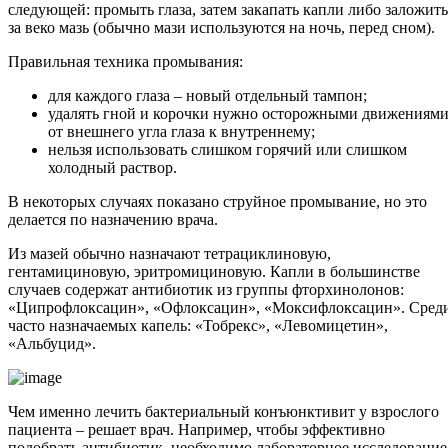
следующей: промыть глаза, затем закапать капли либо заложить
за веко мазь (обычно мази используются на ночь, перед сном).
Правильная техника промывания:
для каждого глаза – новый отдельный тампон;
удалять гной и корочки нужно осторожными движениям
от внешнего угла глаза к внутреннему;
нельзя использовать слишком горячий или слишком
холодный раствор.
В некоторых случаях показано струйное промывание, но это
делается по назначению врача.
Из мазей обычно назначают тетрациклиновую,
гентамициновую, эритромициновую. Капли в большинстве
случаев содержат антибиотик из группы фторхинолонов:
«Ципрофлоксацин», «Офлоксацин», «Моксифлоксацин». Сред
часто назначаемых капель: «Тобрекс», «Левомицетин»,
«Альбуцид».
Чем именно лечить бактериальный конъюнктивит у взрослого
пациента – решает врач. Например, чтобы эффективно
подобрать антибиотик, необходимо лабораторное исследование