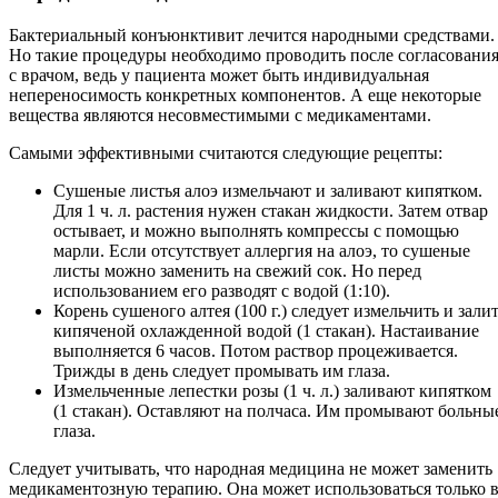
Бактериальный конъюнктивит лечится народными средствами.
Но такие процедуры необходимо проводить после согласовани
с врачом, ведь у пациента может быть индивидуальная
непереносимость конкретных компонентов. А еще некоторые
вещества являются несовместимыми с медикаментами.
Самыми эффективными считаются следующие рецепты:
Сушеные листья алоэ измельчают и заливают кипятком.
Для 1 ч. л. растения нужен стакан жидкости. Затем отвар
остывает, и можно выполнять компрессы с помощью
марли. Если отсутствует аллергия на алоэ, то сушеные
листы можно заменить на свежий сок. Но перед
использованием его разводят с водой (1:10).
Корень сушеного алтея (100 г.) следует измельчить и зали
кипяченой охлажденной водой (1 стакан). Настаивание
выполняется 6 часов. Потом раствор процеживается.
Трижды в день следует промывать им глаза.
Измельченные лепестки розы (1 ч. л.) заливают кипятком
(1 стакан). Оставляют на полчаса. Им промывают больны
глаза.
Следует учитывать, что народная медицина не может заменить
медикаментозную терапию. Она может использоваться только 