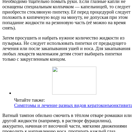
Необходимо тщательно помыть руки. Если глазные капли не
оснащены специальным колпачком — капельницей, то следует
приобрести стеклянную пипетку. Её перед процедурой следует
положить в кипяченую воду на минуту, не допуская при этом
попадание жидкости на резиновую часть (её можно на время
снять).
Затем просушить и набрать нужное количество жидкости из
пузырька. Не следует использовать пипетки от предыдущего
лечения или после закапывания ушей и носа. Для закапывания
любых лекарств маленьким детям стоит выбирать пипетки
только с закругленным концом.
Читайте также:
Симптомы и лечение разных видов кератоконъюнктивит
Ватный тампон обильно смочить в тёплом отваре ромашки или
другой жидкости (например, в растворе фурацилина),
аккуратно, начиная от височной части, мягкими движениями
проводить к направлению носа, протирать каждый глаз.