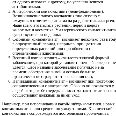
от одного человека к другому, но успешно лечится
антибиотиками.
Аллергический конъюнктивит (неинфекционный).
Возникновение такого воспаления глаз связано с
иммунным ответом организма на раздражитель-аллерген.
Чаще всего это пыльца растений, перья и шерсть
животных и косметика. У аллергического конъюнктивита
существуют свои подвиды:
Сезонный конъюнктивит – возникает несколько раз в год
в определенный период, например, при цветении
определенных растений или при общении с
определенными животными;
Весенний конъюнктивит – считается тяжелой формой
заболевания, при которой установить точный аллерген не
удается. Свое название заболевание получило из-за
времени обострения: зимой и осенью больные
практически не страдают от воспаления глаз;
Папиллярный конъюнктивит – возникает при постоянно
соприкосновении с аллергеном. Обычно он появляется у
людей, которые без перерыва носят контактные линзы и н
осуществляют должный за ними уход.
Например, при использовании какой-нибудь косметики, новых
контактных линз или средств по уходу за ними. Хронический
конъюнктивит сопровождается постоянными проблемами с