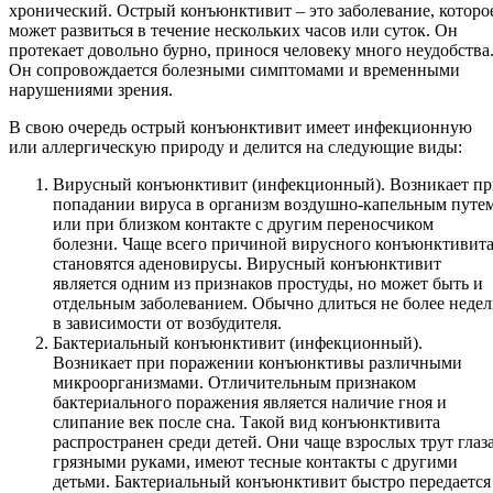
хронический. Острый конъюнктивит – это заболевание, которо
может развиться в течение нескольких часов или суток. Он
протекает довольно бурно, принося человеку много неудобства
Он сопровождается болезными симптомами и временными
нарушениями зрения.
В свою очередь острый конъюнктивит имеет инфекционную
или аллергическую природу и делится на следующие виды:
Вирусный конъюнктивит (инфекционный). Возникает пр
попадании вируса в организм воздушно-капельным путе
или при близком контакте с другим переносчиком
болезни. Чаще всего причиной вирусного конъюнктивит
становятся аденовирусы. Вирусный конъюнктивит
является одним из признаков простуды, но может быть и
отдельным заболеванием. Обычно длиться не более неде
в зависимости от возбудителя.
Бактериальный конъюнктивит (инфекционный).
Возникает при поражении конъюнктивы различными
микроорганизмами. Отличительным признаком
бактериального поражения является наличие гноя и
слипание век после сна. Такой вид конъюнктивита
распространен среди детей. Они чаще взрослых трут глаз
грязными руками, имеют тесные контакты с другими
детьми. Бактериальный конъюнктивит быстро передается