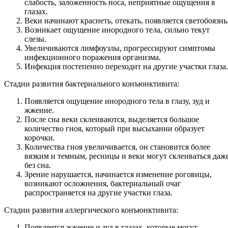
слабость, заложенность носа, неприятные ощущения в
глазах.
Веки начинают краснеть, отекать, появляется светобоязнь
Возникает ощущение инородного тела, сильно текут
слезы.
Увеличиваются лимфоузлы, прогрессируют симптомы
инфекционного поражения организма.
Инфекция постепенно переходит на другие участки глаза.
Стадии развития бактериального конъюнктивита:
Появляется ощущение инородного тела в глазу, зуд и
жжение.
После сна веки склеиваются, выделяется большое
количество гноя, который при высыхании образует
корочки.
Количества гноя увеличивается, он становится более
вязким и темным, ресницы и веки могут склеиваться даж
без сна.
Зрение нарушается, начинается изменение роговицы,
возникают осложнения, бактериальный очаг
распространяется на другие участки глаза.
Стадии развития аллергического конъюнктивита:
Появляется жжение и зуд в глазах, которые могут