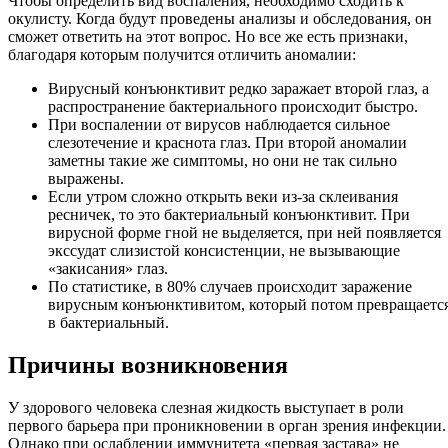
Чтобы определить вид воспаления, необходимо сходить к
окулисту. Когда будут проведены анализы и обследования, он
сможет ответить на этот вопрос. Но все же есть признаки,
благодаря которым получится отличить аномалии:
Вирусный конъюнктивит редко заражает второй глаз, а
распространение бактериального происходит быстро.
При воспалении от вирусов наблюдается сильное
слезотечение и краснота глаз. При второй аномалии
заметны такие же симптомы, но они не так сильно
выражены.
Если утром сложно открыть веки из-за склеивания
ресничек, то это бактериальный конъюнктивит. При
вирусной форме гной не выделяется, при ней появляется
экссудат слизистой консистенции, не вызывающие
«закисания» глаз.
По статистике, в 80% случаев происходит заражение
вирусным конъюнктивитом, который потом превращаетс
в бактериальный.
Причины возникновения
У здорового человека слезная жидкость выступает в роли
первого барьера при проникновении в орган зрения инфекции.
Однако при ослаблении иммунитета «первая застава» не