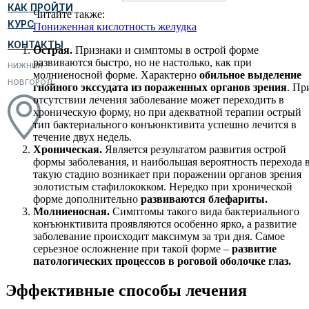
КАК ПРОЙТИ
Читайте также:
КУРС
Пониженная кислотность желудка
КОНТАКТЫ
Острая.
Признаки и симптомы в острой форме
развиваются быстро, но не настолько, как при
НИЖНИЙ
молниеносной форме. Характерно
обильное выделение
НОВГОРОД
гнойного экссудата из пораженных органов зрения
. Пр
отсутствии лечения заболевание может переходить в
хроническую форму, но при адекватной терапии острый
тип бактериального конъюнктивита успешно лечится в
течение двух недель.
Хроническая.
Является результатом развития острой
формы заболевания, и наибольшая вероятность перехода 
такую стадию возникает при поражении органов зрения
золотистым стафилококком. Нередко при хронической
форме дополнительно
развиваются блефариты.
Молниеносная.
Симптомы такого вида бактериального
конъюнктивита проявляются особенно ярко, а развитие
заболевание происходит максимум за три дня. Самое
серьезное осложнение при такой форме –
развитие
патологических процессов в роговой оболочке глаз.
Эффективные способы лечения