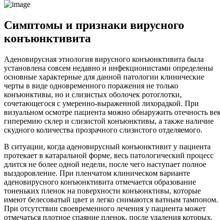
Симптомы и признаки вирусного
конъюнктивита
Аденовирусная этиология вирусного конъюнктивита была
установлена совсем недавно и инфекционистами определены
основные характерные для данной патологии клинические
черты в виде одновременного поражения не только
конъюнктивы, но и слизистых оболочек ротоглотки,
сочетающегося с умеренно-выраженной лихорадкой. При
визуальном осмотре пациента можно обнаружить отечность век
гиперемию склер и слизистой конъюнктивы, а также наличие
скудного количества прозрачного слизистого отделяемого.
В ситуации, когда аденовирусный конъюнктивит у пациента
протекает в катаральной форме, весь патологический процесс
длится не более одной недели, после чего наступает полное
выздоровление. При пленчатом клиническом варианте
аденовирусного конъюнктивита отмечается образование
тоненьких пленок на поверхности конъюнктивы, которые
имеют белесоватый цвет и легко снимаются ватным тампоном.
При отсутствии своевременного лечения у пациента может
отмечаться плотное спаяние пленок, после удаления которых,