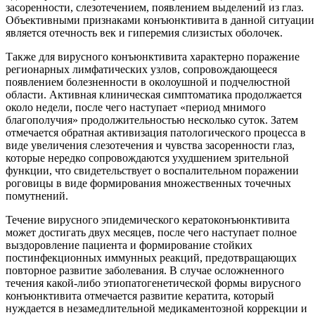
засоренности, слезотечением, появлением выделений из глаз.
Объективными признаками конъюнктивита в данной ситуации
является отечность век и гиперемия слизистых оболочек.
Также для вирусного конъюнктивита характерно поражение
регионарных лимфатических узлов, сопровождающееся
появлением болезненности в околоушной и подчелюстной
области. Активная клиническая симптоматика продолжается
около недели, после чего наступает «период мнимого
благополучия» продолжительностью несколько суток. Затем
отмечается обратная активизация патологического процесса в
виде увеличения слезотечения и чувства засоренности глаз,
которые нередко сопровождаются ухудшением зрительной
функции, что свидетельствует о воспалительном поражении
роговицы в виде формирования множественных точечных
помутнений.
Течение вирусного эпидемического кератоконъюнктивита
может достигать двух месяцев, после чего наступает полное
выздоровление пациента и формирование стойких
постинфекционных иммунных реакций, предотвращающих
повторное развитие заболевания. В случае осложненного
течения какой-либо этиопатогенетической формы вирусного
конъюнктивита отмечается развитие кератита, который
нуждается в незамедлительной медикаментозной коррекции и