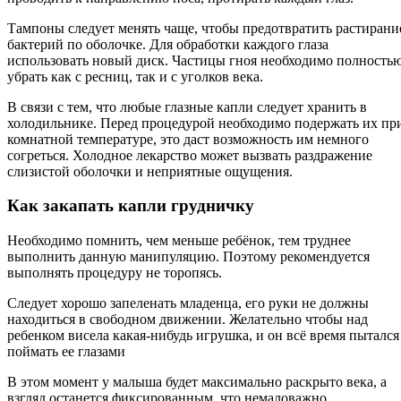
Тампоны следует менять чаще, чтобы предотвратить растирани
бактерий по оболочке. Для обработки каждого глаза
использовать новый диск. Частицы гноя необходимо полность
убрать как с ресниц, так и с уголков века.
В связи с тем, что любые глазные капли следует хранить в
холодильнике. Перед процедурой необходимо подержать их пр
комнатной температуре, это даст возможность им немного
согреться. Холодное лекарство может вызвать раздражение
слизистой оболочки и неприятные ощущения.
Как закапать капли грудничку
Необходимо помнить, чем меньше ребёнок, тем труднее
выполнить данную манипуляцию. Поэтому рекомендуется
выполнять процедуру не торопясь.
Следует хорошо запеленать младенца, его руки не должны
находиться в свободном движении. Желательно чтобы над
ребенком висела какая-нибудь игрушка, и он всё время пытался
поймать ее глазами
В этом момент у малыша будет максимально раскрыто века, а
взгляд останется фиксированным, что немаловажно