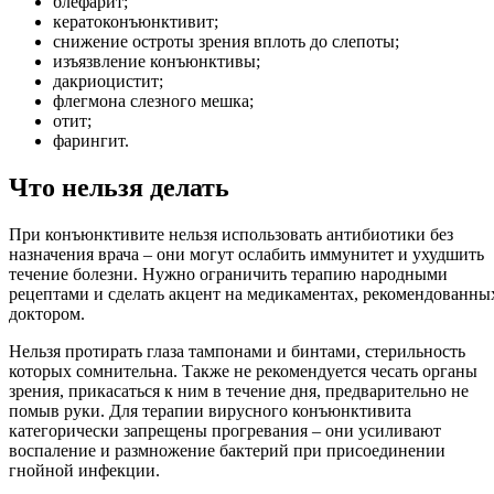
блефарит;
кератоконъюнктивит;
снижение остроты зрения вплоть до слепоты;
изъязвление конъюнктивы;
дакриоцистит;
флегмона слезного мешка;
отит;
фарингит.
Что нельзя делать
При конъюнктивите нельзя использовать антибиотики без
назначения врача – они могут ослабить иммунитет и ухудшить
течение болезни. Нужно ограничить терапию народными
рецептами и сделать акцент на медикаментах, рекомендованны
доктором.
Нельзя протирать глаза тампонами и бинтами, стерильность
которых сомнительна. Также не рекомендуется чесать органы
зрения, прикасаться к ним в течение дня, предварительно не
помыв руки. Для терапии вирусного конъюнктивита
категорически запрещены прогревания – они усиливают
воспаление и размножение бактерий при присоединении
гнойной инфекции.