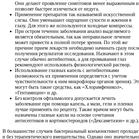
Они делают проявление симптомов менее выраженным и
позволят быстрее излечиться от недуга.
Применение препаратов так называемой искусственной
слезы. Они уменьшают ощущение сухости и жжения в
глазу. Для этого же используются холодные компрессы.
При остром течении заболевания анализ выделяемого
является обязательным, так как неправильное лечение
может привести к полной потере зрения. По этой же
причине прием лекарств необходимо начинать сразу посл
получения результатов исследования. Назначают в этом
случае обычно антибиотики, а для промывания глаз
рекомендуют использовать физиологический раствор.
Использование глазных капель с антибиотиками
(возможность их применения определяется с учетом
чувствительности к ним микрофлоры органов зрения). Э
могут быть такие средства, как «Хлорамфеникол»,
«Гентамицин» и др.
Без контроля офтальмолога допускается лечить
заболевание при помощи капель, а мази, гели и пленки
лучше применять по рецепту. Также врачом могут быть
назначены глазные капли на основе сочетания
антисептиков и кортикостероидов («Дексаметазон» и др.).
В большинстве случаев бактериальный конъюнктивит проходи
и без терапевтического вмешательства. Однако оно значительн