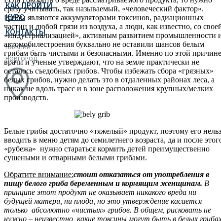
КАК ПРОЙТИ
сразу учитывать, так называемый, «человеческий фактор».
КУРС
Грибы являются аккумуляторами токсинов, радиационных
частиц и любой грязи из воздуха, а люди, как известно, со свое
КОНТАКТЫ
«индустриализацией», активным развитием промышленности 
автомобилестроения буквально не оставили шансов белым
НИЖНИЙ
грибам быть чистыми и безопасными. Именно по этой причин
НОВГОРОД
врачи и ученые утверждают, что на земле практически не
осталось съедобных грибов. Чтобы избежать сбора «грязных»
белых грибов, нужно делать это в отдаленных районах леса, а
никак не вдоль трасс и в зоне расположения крупных/мелких
производств.
Белые грибы достаточно «тяжелый» продукт, поэтому его нель
вводить в меню детям до семилетнего возраста, да и после этог
«рубежа» нужно стараться кормить детей преимущественно
сушеными и отварными белыми грибами.
Обратите внимание:
стоит отказаться от употребления в
пищу белого гриба беременным и кормящим женщинам.
В
принципе этот продукт не оказывает никакого вреда ни
будущей матери, ни плода, но это утверждение касается
только абсолютно «чистых» грибов. В общем, рисковать не
нужно – неизвестно, какие токсины могут быть в белых грибах