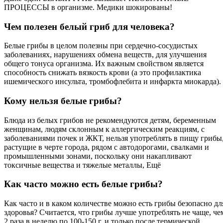
ПРОЦЕССЫ в организме. Медики шокированы!
Чем полезен белый гриб для человека?
Белые грибы в целом полезны при сердечно-сосудистых
заболеваниях, нарушениях обмена веществ, для улучшения
общего тонуса организма. Их важным свойством является
способность снижать вязкость крови (а это профилактика
ишемического инсульта, тромбофлебита и инфаркта миокарда).
Кому нельзя белые грибы?
Блюда из белых грибов не рекомендуются детям, беременным
женщинам, людям склонным к аллергическим реакциям, с
заболеваниями почек и ЖКТ, нельзя употреблять в пищу грибы
растущие в черте города, рядом с автодорогами, свалками и
промышленными зонами, поскольку они накапливают
токсичные вещества и тяжелые металлы, Ещё
Как часто можно есть белые грибы?
Как часто и в каком количестве можно есть грибы безопасно дл
здоровья? Считается, что грибы лучше употреблять не чаще, че
2 раза в неделю по 100-150 г, и только после термической