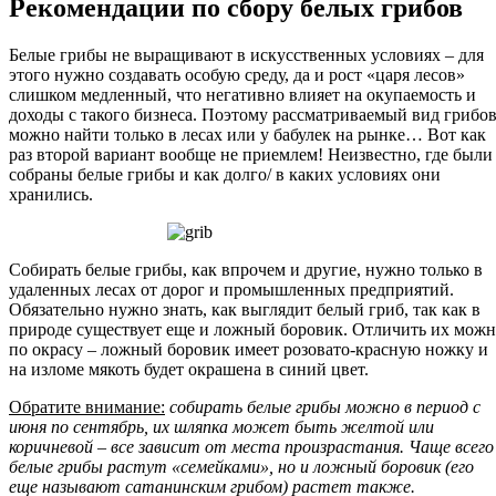
Рекомендации по сбору белых грибов
Белые грибы не выращивают в искусственных условиях – для
этого нужно создавать особую среду, да и рост «царя лесов»
слишком медленный, что негативно влияет на окупаемость и
доходы с такого бизнеса. Поэтому рассматриваемый вид грибо
можно найти только в лесах или у бабулек на рынке… Вот как
раз второй вариант вообще не приемлем! Неизвестно, где были
собраны белые грибы и как долго/ в каких условиях они
хранились.
Собирать белые грибы, как впрочем и другие, нужно только в
удаленных лесах от дорог и промышленных предприятий.
Обязательно нужно знать, как выглядит белый гриб, так как в
природе существует еще и ложный боровик. Отличить их мож
по окрасу – ложный боровик имеет розовато-красную ножку и
на изломе мякоть будет окрашена в синий цвет.
Обратите внимание:
собирать белые грибы можно в период с
июня по сентябрь, их шляпка может быть желтой или
коричневой – все зависит от места произрастания. Чаще всего
белые грибы растут «семейками», но и ложный боровик (его
еще называют сатанинским грибом) растет также.