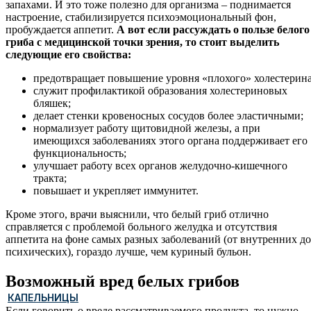
запахами. И это тоже полезно для организма – поднимается
настроение, стабилизируется психоэмоциональный фон,
пробуждается аппетит.
А вот если рассуждать о пользе белого
гриба с медицинской точки зрения, то стоит выделить
следующие его свойства:
предотвращает повышение уровня «плохого» холестерина
служит профилактикой образования холестериновых
бляшек;
делает стенки кровеносных сосудов более эластичными;
нормализует работу щитовидной железы, а при
имеющихся заболеваниях этого органа поддерживает его
функциональность;
улучшает работу всех органов желудочно-кишечного
тракта;
повышает и укрепляет иммунитет.
Кроме этого, врачи выяснили, что белый гриб отлично
справляется с проблемой больного желудка и отсутствия
аппетита на фоне самых разных заболеваний (от внутренних до
психических), гораздо лучше, чем куриный бульон.
Возможный вред белых грибов
КАПЕЛЬНИЦЫ
Если говорить о вреде рассматриваемого продукта, то нужно