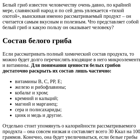
Белый гриб известен человечеству очень давно, по крайней
мере, славянский народ и по сей день увлекается «тихой
охотой», выискивая именно рассматриваемый продукт – он
считается самым вкусным и полезным. Что представляет собой
белый гриб и какую пользу он оказывает человеку?
Состав белого гриба
Если рассматривать полный химический состав продукта, то
можно будет долго перечислять входящие в него микроэлемент
и витамины.
Для понимания ценности белых грибов
достаточно раскрыть их состав лишь частично:
витамины В, С, РР, Е;
железо и рибофлавины;
кобальт и хром;
кремний и кальций;
магний и марганец;
сера и полисахариды;
цинк и медь и другие.
Отдельно стоит упомянуть о калорийности рассматриваемого
продукта – она совсем низкая и составляет всего 30 Ккал на 10
граммов. Конечно, она будет увеличиваться, если белые грибы