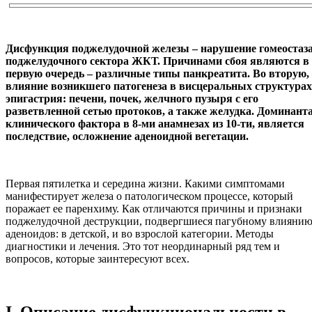
Дисфункция поджелудочной железы – нарушение гомеостаз
поджелудочного сектора ЖКТ. Причинами сбоя являются в
первую очередь – различные типы панкреатита. Во вторую,
влияние возникшего патогенеза в висцеральных структурах
эпигастрия: печени, почек, желчного пузыря с его
разветвленной сетью протоков, а также желудка. Доминант
клинического фактора в 8-ми анамнезах из 10-ти, является
последствие, осложнение аденоидной вегетации.
Первая пятилетка и середина жизни. Какими симптомами
манифестирует железа о патологическом процессе, который
поражает ее паренхиму. Как отличаются причины и признаки
поджелудочной деструкции, подвергшиеся пагубному влияни
аденоидов: в детской, и во взрослой категории. Методы
диагностики и лечения. Это тот неординарный ряд тем и
вопросов, которые заинтересуют всех.
I
. Описание дисфункциональности в