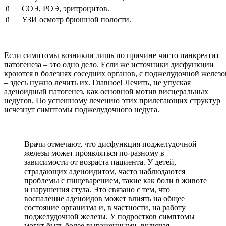
ü СОЭ, РОЭ, эритроцитов.
ü УЗИ осмотр брюшной полости.
Если симптомы возникли лишь по причине чисто панкреатит
патогенеза – это одно дело. Если же источники дисфункции
кроются в болезнях соседних органов, с поджелудочной железо
– здесь нужно лечить их. Главное! Лечить, не упуская
аденоидный патогенез, как основной мотив висцеральных
недугов. По успешному лечению этих прилегающих структур
исчезнут симптомы поджелудочного недуга.
Врачи отмечают, что дисфункция поджелудочной
железы может проявляться по-разному в
зависимости от возраста пациента. У детей,
страдающих аденоидитом, часто наблюдаются
проблемы с пищеварением, такие как боли в животе
и нарушения стула. Это связано с тем, что
воспаление аденоидов может влиять на общее
состояние организма и, в частности, на работу
поджелудочной железы. У подростков симптомы
могут быть более выраженными, включая