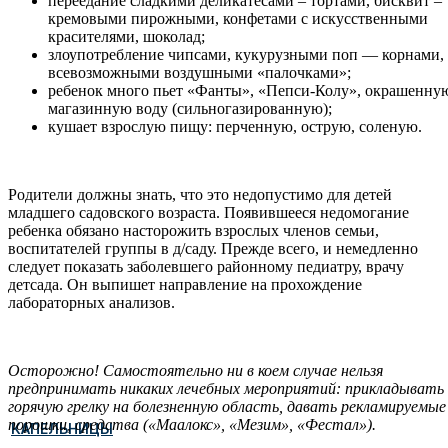
переедание сладкими деликатесами – тортами, бисквит –
кремовыми пирожными, конфетами с искусственными
красителями, шоколад;
злоупотребление чипсами, кукурузными поп — корнами,
всевозможными воздушными «палочками»;
ребенок много пьет «Фанты», «Пепси-Колу», окрашенну
магазинную воду (сильногазированную);
кушает взрослую пищу: перченную, острую, соленую.
Родители должны знать, что это недопустимо для детей
младшего садовского возраста. Появившееся недомогание
ребенка обязано насторожить взрослых членов семьи,
воспитателей группы в д/саду. Прежде всего, и немедленно
следует показать заболевшего районному педиатру, врачу
детсада. Он выпишет направление на прохождение
лабораторных анализов.
Осторожно! Самостоятельно ни в коем случае нельзя
предпринимать никаких лечебных мероприятий: прикладывать
горячую грелку на болезненную область, давать рекламируемые
порошки, средства («Маалокс», «Мезим», «Фестал»).
КАПЕЛЬНИЦЫ