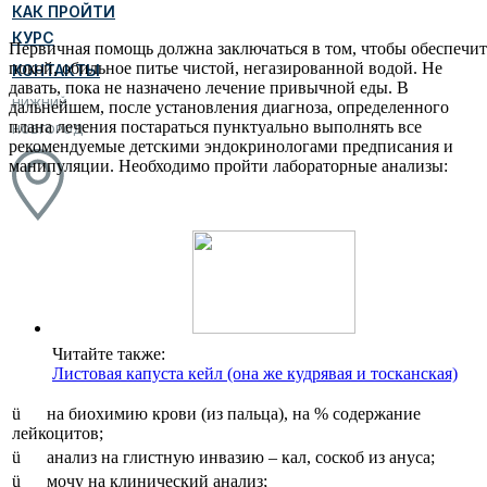
КАК ПРОЙТИ
КУРС
Первичная помощь должна заключаться в том, чтобы обеспечит
покой, обильное питье чистой, негазированной водой. Не
КОНТАКТЫ
давать, пока не назначено лечение привычной еды. В
НИЖНИЙ
дальнейшем, после установления диагноза, определенного
плана лечения постараться пунктуально выполнять все
НОВГОРОД
рекомендуемые детскими эндокринологами предписания и
манипуляции. Необходимо пройти лабораторные анализы:
Читайте также:
Листовая капуста кейл (она же кудрявая и тосканская)
ü на биохимию крови (из пальца), на % содержание
лейкоцитов;
ü анализ на глистную инвазию – кал, соскоб из ануса;
ü мочу на клинический анализ;