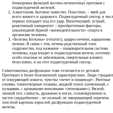
блокировка функций желчно-печеночных протоков с
поджелудочной железой.
Алкоголизм, бытовое пьянство. Поистине, – змей для
всего живого и здорового. Поджелудочный сектор, в чис
первых попадает под его удар. Вялотекущий, острый,
реактивный панкреатит – приобретенные факторы,
алкалоидной бурной «жизнедеятельности» спирта в
организме человека.
«Болезнь Боткина» (гепатит), цирроз печени, карцинома
печени. В связи с тем, печень родственный член
содружества, под название – пищеварительная система
человека, куда входит и поджелудочная железа, поэтому:
особо опасные ее заболевания, смертельные влияют,
безусловно, и на этот поджелудочный сектор.
Симптоматика дисфункции тоже отличается от детской.
Протекает в более болезненной характеристике. Люди страдаю
от изнуряющей изжоги, чувства «печет в пищеводе». Рвотные
спазмы, тошнотворные позывы, жидкий понос (зловонный, с
пузырями, с кровавыми венозными «лепешками»). Рясной,
липкий пот, слабость, дрожание в ногах, головокружение и,
частое сердцебиение – не полный, не завершающий перечень
злостной картины взрослой дисфункции поджелудочной
железы.