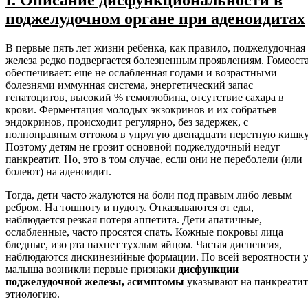
поджелудочном органе при аденоидитах
В первые пять лет жизни ребенка, как правило, поджелудочная
железа редко подвергается болезненным проявлениям. Гомеост
обеспечивает: еще не ослабленная годами и возрастными
болезнями иммунная система, энергетический запас
гепатоцитов, высокий % гемоглобина, отсутствие сахара в
крови. Ферментация молодых экзокринов и их собратьев –
эндокринов, происходит регулярно, без задержек, с
полноправным оттоком в упругую двенадцати перстную кишку
Поэтому детям не грозит основной поджелудочный недуг –
панкреатит. Но, это в том случае, если они не переболели (или
болеют) на аденоидит.
Тогда, дети часто жалуются на боли под правым либо левым
ребром. На тошноту и нудоту. Отказываются от еды,
наблюдается резкая потеря аппетита. Дети апатичные,
ослабленные, часто просятся спать. Кожные покровы лица
бледные, изо рта пахнет тухлым яйцом. Частая диспепсия,
наблюдаются дискинезийные формации. По всей вероятности 
малыша возникли первые признаки
дисфункции
поджелудочной железы,
а
симптомы
указывают на панкреатит
этиологию.