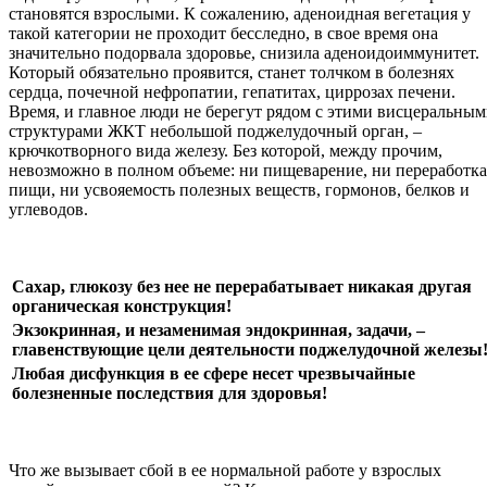
становятся взрослыми. К сожалению, аденоидная вегетация у
такой категории не проходит бесследно, в свое время она
значительно подорвала здоровье, снизила аденоидоиммунитет.
Который обязательно проявится, станет толчком в болезнях
сердца, почечной нефропатии, гепатитах, циррозах печени.
Время, и главное люди не берегут рядом с этими висцеральны
структурами ЖКТ небольшой поджелудочный орган, –
крючкотворного вида железу. Без которой, между прочим,
невозможно в полном объеме: ни пищеварение, ни переработка
пищи, ни усвояемость полезных веществ, гормонов, белков и
углеводов.
Сахар, глюкозу без нее не перерабатывает никакая другая
органическая конструкция!
Экзокринная, и незаменимая эндокринная, задачи, –
главенствующие цели деятельности поджелудочной железы
Любая дисфункция в ее сфере несет чрезвычайные
болезненные последствия для здоровья!
Что же вызывает сбой в ее нормальной работе у взрослых