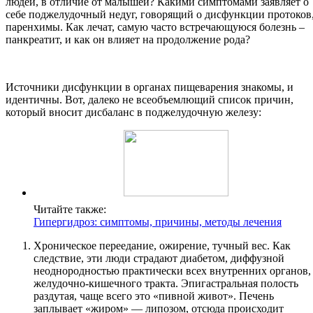
людей, в отличие от малышей? Какими симптомами заявляет о
себе поджелудочный недуг, говорящий о дисфункции протоков
паренхимы. Как лечат, самую часто встречающуюся болезнь –
панкреатит, и как он влияет на продолжение рода?
Источники дисфункции в органах пищеварения знакомы, и
идентичны. Вот, далеко не всеобъемлющий список причин,
который вносит дисбаланс в поджелудочную железу:
Читайте также:
Гипергидроз: симптомы, причины, методы лечения
Хроническое переедание, ожирение, тучный вес. Как
следствие, эти люди страдают диабетом, диффузной
неоднородностью практически всех внутренних органов,
желудочно-кишечного тракта. Эпигастральная полость
раздутая, чаще всего это «пивной живот». Печень
заплывает «жиром» — липозом, отсюда происходит