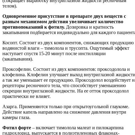
(сокращает выработку внутриглазной жидкости ресничным
телом).
Одновременное присутствие в препарате двух веществ с
разным механизмом действия увеличивает количество
противопоказаний к фотилу.
Дозировка и кратность
закапывания подбирается индивидуально для каждого пациент
Косопт. Состоит из двух компонентов, снижающих продукцию
водянистой влаги – тимолола и трусопта. Ощутимый эффект
наступает спустя 15-20 минут после инстилляции
(закапывания).
Проксофелин. Состоит из двух компонентов: проксодолола и
клофелина. Клофелин улучшает выход внутриглазной жидкости
а так же уменьшает ее продукцию. Проксодолол воздействует н
рецепторы ресничного тела, что способствует уменьшению
секреции внутриглазной жидкости. На ее отток проксодолол
практически не влияет.
Азарга. Применяются только при открытоугольной глаукоме.
Действие капель направлено на снижение давления внутри
камеры глаза.
Фотил форте
– включает тимолола малеат и пилокарпина
гидрохлорид, выпускается в полиэтиленовых флаконах-