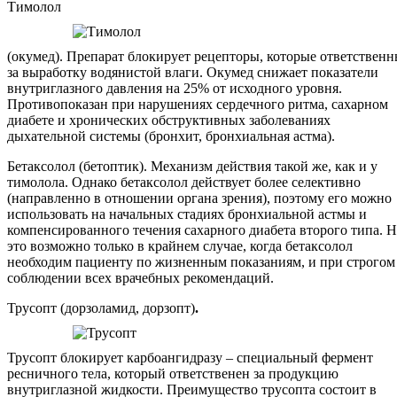
Тимолол
(окумед). Препарат блокирует рецепторы, которые ответствен
за выработку водянистой влаги. Окумед снижает показатели
внутриглазного давления на 25% от исходного уровня.
Противопоказан при нарушениях сердечного ритма, сахарном
диабете и хронических обструктивных заболеваниях
дыхательной системы (бронхит, бронхиальная астма).
Бетаксолол (бетоптик). Механизм действия такой же, как и у
тимолола. Однако бетаксолол действует более селективно
(направленно в отношении органа зрения), поэтому его можно
использовать на начальных стадиях бронхиальной астмы и
компенсированного течения сахарного диабета второго типа. 
это возможно только в крайнем случае, когда бетаксолол
необходим пациенту по жизненным показаниям, и при строгом
соблюдении всех врачебных рекомендаций.
Трусопт (дорзоламид, дорзопт)
.
Трусопт блокирует карбоангидразу – специальный фермент
ресничного тела, который ответственен за продукцию
внутриглазной жидкости. Преимущество трусопта состоит в