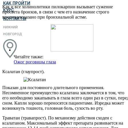
КАК ПРОЙТИ
Как и все холинолитики пилокарпин вызывает сужение
КУРС
просвета бронхов, в связи с чем его назначение строго
противопоказано при бронхиальной астме.
КОНТАКТЫ
НИЖНИЙ
НОВГОРОД
Читайте также:
Ожог роговицы глаза
Ксалатан (глаупрост).
Показан для постоянного длительного применения.
Несомненное преимущество ксалатана заключается в том, что
его необходимо закапывать в глаза всего один раз в сутки, пере
сном. Капли хорошо переносятся пациентами. Изредка может
возникнуть тошнота, головная боль, сухость во рту.
Траватан (травапрост). По механизму действия сходен с
ксалатаном. Максимальный эффект препарата развивается на