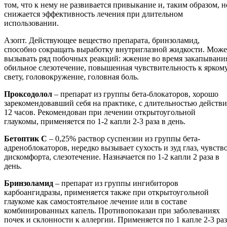
том, что к нему не развивается привыкание и, таким образом, н
снижается эффективность лечения при длительном
использовании.
Азопт. Действующее вещество препарата, бринзоламид,
способно сокращать выработку внутриглазной жидкости. Може
вызывать ряд побочных реакций: жжение во время закапывани
обильное слезотечение, повышенная чувствительность к ярком
свету, головокружение, головная боль.
Проксодолол
– препарат из группы бета-блокаторов, хорошо
зарекомендовавший себя на практике, с длительностью действи
12 часов. Рекомендован при лечении открытоугольной
глаукомы, применяется по 1-2 капли 2-3 раза в день.
Бетоптик С
– 0,25% раствор суспензии из группы бета-
адреноблокаторов, нередко вызывает сухость и зуд глаз, чувств
дискомфорта, слезотечение. Назначается по 1-2 капли 2 раза в
день.
Бринзоламид
– препарат из группы ингибиторов
карбоангидразы, применяется также при открытоугольной
глаукоме как самостоятельное лечение или в составе
комбинированных капель. Противопоказан при заболеваниях
почек и склонности к аллергии. Применяется по 1 капле 2-3 раз