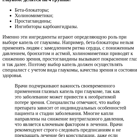
Бета-блокаторы;
Холиномиметики;
Простагландины;
Ингибиторы карбоангидразы.
Именно эти ингредиенты играют определяющую роль при
выборе капель от глаукомы. Например, бета-блокаторы нельзя
применять людям с замедлением ритма сердца, с пониженным
давлением, бронхитом и астмой, холиномиметики приводят к
снижению зрения, простогландины вызывают покраснение гла
и так далее. Поэтому выбор капель должен осуществлять
специалист с учетом вида глаукомы, качества зрения и состоян
здоровья.
Врачи подчеркивают важность своевременного
применения глазных капель при глаукоме, так как
это заболевание может привести к необратимой
потере зрения. Специалисты отмечают, что выбор
препарата зависит от индивидуальных особенностей
пациента и стадии заболевания. Многие капли
направлены на снижение внутриглазного давления,
что является ключевым фактором в лечении. Врачи
рекомендуют строго следовать предписаниям и не
прекращать лечение без консультации, даже если