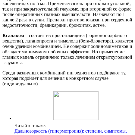
капельницах по 5 мл. Применяется как при открытоугольной,
так и при закрытоугольной глаукоме, при вторичной ее форме,
после оперативных глазных вмешательств. Назначают по 1
капле 2 раза в сутки. Препарат противопоказан при сердечной
недостаточности, брадикардии, бронхитах, астме.
Ксалаком
– состоит из простагландина (гормоноподобного
вещества), латанопроста и тимолола (бета-блокатора), является
очень удачной комбинацией. Не содержит холиномиметиков и
обладает минимумом побочных эффектов. Но применение
глазных капель ограничено только лечением открытоугольной
глаукомы.
Среди различных комбинаций ингредиентов подбирают ту,
которая подойдет для лечения в конкретном случае
(индивидуально).
Читайте также:
Дальнозоркость (гиперметропия): степени, симптомы,