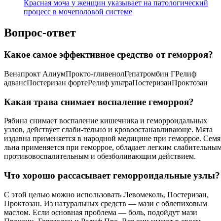
Красная моча у женщин указывает на патологический
процесс в мочеполовой системе
Вопрос-ответ
Какое самое эффективное средство от геморроя?
Венапрокт АлиумПрокто-гливенолГепатромбин ГРелиф
адвансПостеризан фортеРелиф ультраПостеризанПроктозан
Какая трава снимает воспаление геморроя?
Рябина снимает воспаление кишечника и геморроидальных
узлов, действует слаби-тельно и кровоостанавливающе. Мята
издавна применяется в народной медицине при геморрое. Семя
льна применяется при геморрое, обладает легким слабительным
противовоспалительным и обезболивающим действием.
Что хорошо рассасывает геморроидальные узлы?
С этой целью можно использовать Левомеколь, Постеризан,
Проктозан. Из натуральных средств — мази с облепиховым
маслом. Если основная проблема — боль, подойдут мази