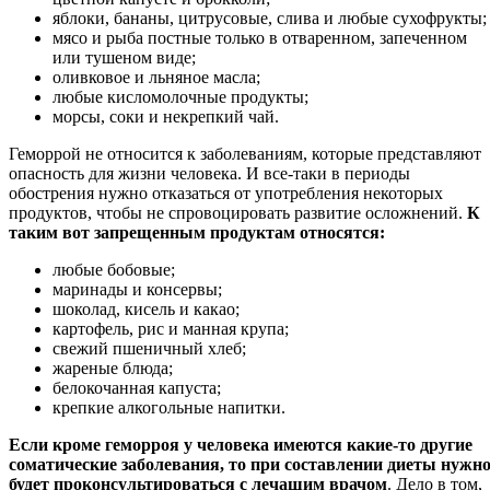
яблоки, бананы, цитрусовые, слива и любые сухофрукты;
мясо и рыба постные только в отваренном, запеченном
или тушеном виде;
оливковое и льняное масла;
любые кисломолочные продукты;
морсы, соки и некрепкий чай.
Геморрой не относится к заболеваниям, которые представляют
опасность для жизни человека. И все-таки в периоды
обострения нужно отказаться от употребления некоторых
продуктов, чтобы не спровоцировать развитие осложнений.
К
таким вот запрещенным продуктам относятся:
любые бобовые;
маринады и консервы;
шоколад, кисель и какао;
картофель, рис и манная крупа;
свежий пшеничный хлеб;
жареные блюда;
белокочанная капуста;
крепкие алкогольные напитки.
Если кроме геморроя у человека имеются какие-то другие
соматические заболевания, то при составлении диеты нужн
будет проконсультироваться с лечащим врачом
. Дело в том,