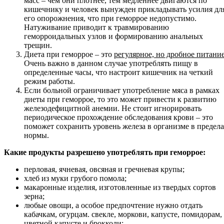
масс – чем они плотнее, тем медленнее двигаются по
кишечнику и человек вынужден прикладывать усилия дл
его опорожнения, что при геморрое недопустимо.
Натуживание приводит к травмированию
геморроидальных узлов и формированию анальных
трещин.
Диета при геморрое – это
регулярное, но дробное питани
Очень важно в данном случае употреблять пищу в
определенные часы, что настроит кишечник на четкий
режим работы.
Если больной ограничивает употребление мяса в рамках
диеты при геморрое, то это может привести к развитию
железодефицитной анемии. Не стоит игнорировать
периодическое прохождение обследования крови – это
поможет сохранить уровень железа в организме в предел
нормы.
Какие продукты разрешено употреблять при геморрое:
перловая, ячневая, овсяная и гречневая крупы;
хлеб из муки грубого помола;
макаронные изделия, изготовленные из твердых сортов
зерна;
любые овощи, а особое предпочтение нужно отдать
кабачкам, огурцам. свекле, моркови, капусте, помидорам,
цветной капусте и брокколи;