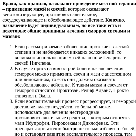
Врачи, как правило, назначают проведение местной терапии
– применение мазей и свечей
, которые оказывают
венотонизирующее, противовоспалительное,
сосудосуживающее и обезболивающее действие.
Конечно,
назначение будет индивидуальным, но все-таки есть и
некоторые общие принципы лечения геморроя свечами и
мазями:
Если рассматриваемое заболевание протекает в легкой
степени и не наблюдается никаких осложнений, то
возможно использование мазей на основе Гепарина и
свечей Нигепана.
В случае присутствия острой боли в начале лечения
геморроя можно применять свечи и мази с анестезином
или лидокаином, то есть они должны оказывать
обезболивающее действие. К таким мазям и свечам от
геморроя относятся Проктозан, Релиф Адванс, Прокто-
гливенол и Эмла.
Если воспалительный процесс прогрессирует, и геморрой
доставляет массу неудобств, то больной может
использовать для лечения нестероидные
противовоспалительные средства, к которым относятся
мази Ибупрофен, Пироксекам и Диклофенак. Эти
препараты достаточно быстро не только избавят от болей,
но и остановят развитие воспалительного процесса, тем