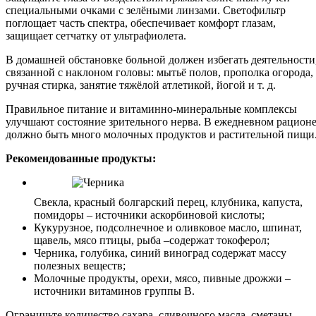
специальными очками с зелёными линзами. Светофильтр
поглощает часть спектра, обеспечивает комфорт глазам,
защищает сетчатку от ультрафиолета.
В домашней обстановке больной должен избегать деятельности
связанной с наклоном головы: мытьё полов, прополка огорода,
ручная стирка, занятие тяжёлой атлетикой, йогой и т. д.
Правильное питание и витаминно-минеральные комплексы
улучшают состояние зрительного нерва. В ежедневном рацион
должно быть много молочных продуктов и растительной пищи
Рекомендованные продукты:
Свекла, красный болгарский перец, клубника, капуста,
помидоры – источники аскорбиновой кислоты;
Кукурузное, подсолнечное и оливковое масло, шпинат,
щавель, мясо птицы, рыба –содержат токоферол;
Черника, голубика, синий виноград содержат массу
полезных веществ;
Молочные продукты, орехи, мясо, пивные дрожжи –
источники витаминов группы В.
Ограничьте количество сахара, сливочного масла, сметаны.