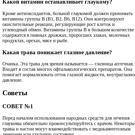
Какой витамин останавливает глаукому?
Кроме антиоксидантов, больной глаукомой должен принимать
витамины группы В (В1, В2, В6, В12). Они контролируют
окислительные реакции, регулирующие рост клеток и
углеводный обмен. Витамины группы В в большом количестве
содержатся в пивных дрожжах, проросших злаках, молочных
продуктах, орехах, мясе и рыбе.
Какая трава понижает глазное давление?
Очанка. Эта трава для зрения называется — глазница аптечная.
Входит в состав многих офтальмологических препаратов. Она
помогает нормализовать отток глазной жидкости, внутриглазно
давление.
Советы
СОВЕТ №1
Перед началом использования народных средств для лечения
глаукомы обязательно проконсультируйтесь с врачом. Некоторы
травы и настои могут взаимодействовать с медикаментозным
лечением или ухудшить состояние.