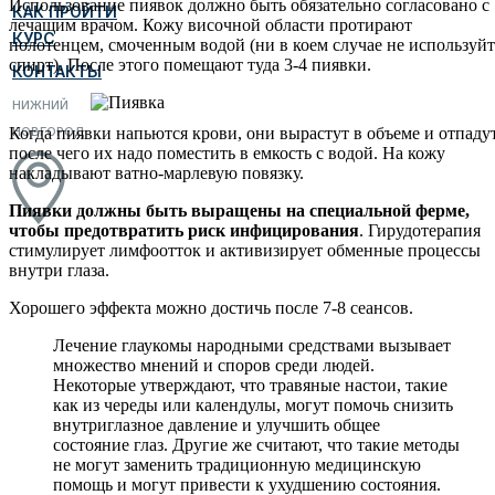
Использование пиявок должно быть обязательно согласовано с
КАК ПРОЙТИ
лечащим врачом. Кожу височной области протирают
КУРС
полотенцем, смоченным водой (ни в коем случае не используйт
спирт). После этого помещают туда 3-4 пиявки.
КОНТАКТЫ
НИЖНИЙ
НОВГОРОД
Когда пиявки напьются крови, они вырастут в объеме и отпадут
после чего их надо поместить в емкость с водой. На кожу
накладывают ватно-марлевую повязку.
Пиявки должны быть выращены на специальной ферме,
чтобы предотвратить риск инфицирования
. Гирудотерапия
стимулирует лимфоотток и активизирует обменные процессы
внутри глаза.
Хорошего эффекта можно достичь после 7-8 сеансов.
Лечение глаукомы народными средствами вызывает
множество мнений и споров среди людей.
Некоторые утверждают, что травяные настои, такие
как из череды или календулы, могут помочь снизить
внутриглазное давление и улучшить общее
состояние глаз. Другие же считают, что такие методы
не могут заменить традиционную медицинскую
помощь и могут привести к ухудшению состояния.