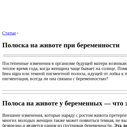
Статьи
›
Полоска на животе при беременности
Постепенные изменения в организме будущей матери возникают
теплое время года, когда женщина чаще бывает на солнце. Пом
linea nigra или темной пигментной полосы, идущей от лобка к п
пигментация, всегда ли она связана с беременностью?
Полоса на животе у беременных — что э
Внешние изменения, которые наряду с ростом живота претерпе
многих молодых женщин также может появиться темная, не выпи
безвредна и является одним из спутников беременности.
Эта л