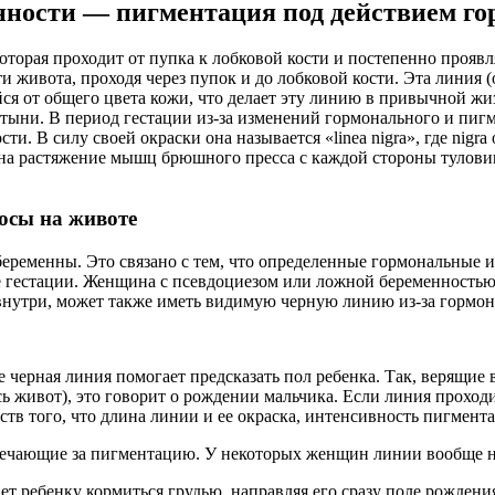
нности — пигментация под действием го
которая проходит от пупка к лобковой кости и постепенно прояв
ти живота, проходя через пупок и до лобковой кости. Эта линия 
йся от общего цвета кожи, что делает эту линию в привычной 
 латыни. В период гестации из-за изменений гормонального и пи
ти. В силу своей окраски она называется «linea nigra», где nigr
т на растяжение мышц брюшного пресса с каждой стороны тулови
осы на животе
беременны. Это связано с тем, что определенные гормональные 
 гестации. Женщина с псевдоциезом или ложной беременностью,
внутри, может также иметь видимую черную линию из-за гормо
черная линия помогает предсказать пол ребенка. Так, верящие в
сь живот), это говорит о рождении мальчика. Если линия проходит
ств того, что длина линии и ее окраска, интенсивность пигмент
чающие за пигментацию. У некоторых женщин линии вообще нет,
ет ребенку кормиться грудью, направляя его сразу поле рожден