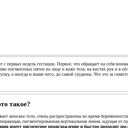
 с первых недель гестации. Первое, что обращает на себя вним
имо пигментных пятен на лице и коже тела, на кистях рук и в о
упку, а иногда и выше него, до самой грудины. Что это за симпто
то такое?
вает женское тело, очень распространены во время беременнос
рающая, пигментированная вертикальная линия, идущая от пупка
иния имеет пигментное происхождение и быстро проходит пос