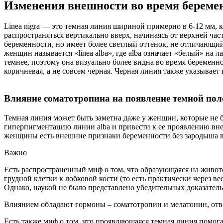
Изменения внешности во время береме
Linea nigra — это темная линия шириной примерно в 6-12 мм, 
распространяться вертикально вверх, начинаясь от верхней час
беременности, но имеет более светлый оттенок, не отличающи
женщин называется «linea alba», где alba означает «белый» на
темнее, поэтому она визуально более видна во время беременнос
коричневая, а не совсем черная. Черная линия также указывае
Влияние соматотропина на появление темной пол
Темная линия может быть заметна даже у женщин, которые не 
гиперпигментацию линии alba и привести к ее проявлению вне
женщины есть внешние признаки беременности без зародыша 
Важно
Есть распространенный миф о том, что образующаяся на животе 
грудной клетки к лобковой кости (то есть практически через ве
Однако, наукой не было представлено убедительных доказатель
Влиянием обладают гормоны – соматотропин и мелатонин, отве
Есть также миф о том, что проявляющаяся темная линия помога