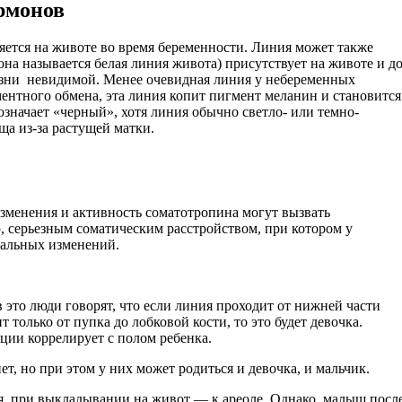
рмонов
ляется на животе во время беременности. Линия может также
(она называется белая линия живота) присутствует на животе и д
жизни невидимой. Менее очевидная линия у небеременных
гментного обмена, эта линия копит пигмент меланин и становится
a означает «черный», хотя линия обычно светло- или темно-
ща из-за растущей матки.
изменения и активность соматотропина могут вызвать
 серьезным соматическим расстройством, при котором у
нальных изменений.
 это люди говорят, что если линия проходит от нижней части
 только от пупка до лобковой кости, то это будет девочка.
ации коррелирует с полом ребенка.
 но при этом у них может родиться и девочка, и мальчик.
ия, при выкладывании на живот — к ареоле. Однако, малыш посл