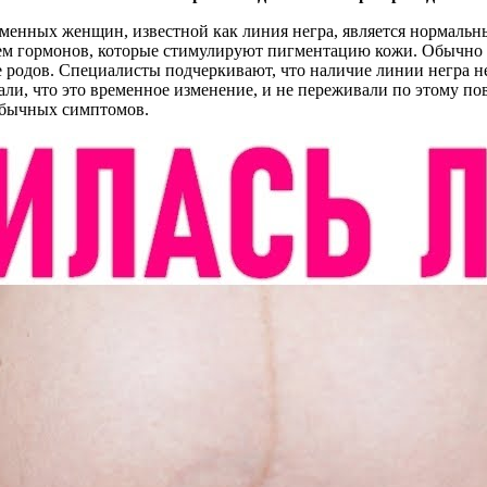
еменных женщин, известной как линия негра, является нормаль
ием гормонов, которые стимулируют пигментацию кожи. Обычно о
е родов. Специалисты подчеркивают, что наличие линии негра не
ли, что это временное изменение, и не переживали по этому по
еобычных симптомов.