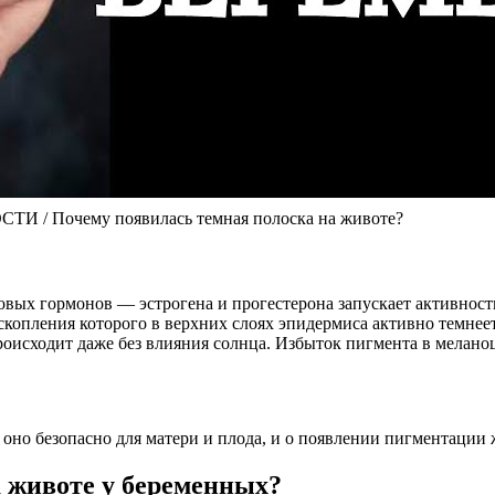
Почему появилась темная полоска на животе?
вых гормонов — эстрогена и прогестерона запускает активност
скопления которого в верхних слоях эпидермиса активно темнее
оисходит даже без влияния солнца. Избыток пигмента в меланоци
и, оно безопасно для матери и плода, и о появлении пигментаци
а животе у беременных?