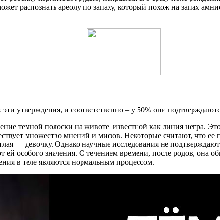
может распознать ареолу по запаху, который похож на запах амн
 эти утверждения, и соответственно – у 50% они подтверждаютс
ие темной полоски на животе, известной как линия негра. Это
ствует множество мнений и мифов. Некоторые считают, что ее п
светлая — девочку. Однако научные исследования не подтвержд
 ей особого значения. С течением времени, после родов, она об
ения в теле являются нормальным процессом.