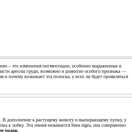
ание – это изменения пигментации, особенно выраженные в
бласти ареолы груди, возможно и развитие особого признака —
м и почему возникает эта полоска, у всех ли будет проявляться
ти. В дополнение к растущему животу и выпирающему пупку, у
 к лобку. Эта линия называется linea nigra, она совершенно
ле родов.