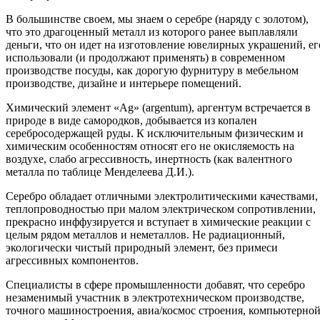
В большинстве своем, мы знаем о серебре (наряду с золотом),
что это драгоценный металл из которого ранее выплавляли
деньги, что он идет на изготовление ювелирных украшений, ег
использовали (и продолжают применять) в современном
производстве посуды, как дорогую фурнитуру в мебельном
производстве, дизайне и интерьере помещений.
Химический элемент «Ag» (argentum), аргентум встречается в
природе в виде самородков, добывается из копален
серебросодержащей руды. К исключительным физическим и
химическим особенностям относят его не окисляемость на
воздухе, слабо агрессивность, инертность (как валентного
металла по таблице Менделеева Д.И.).
Серебро обладает отличными электролитическими качествами,
теплопроводностью при малом электрическом сопротивлении,
прекрасно инффузируется и вступает в химические реакции с
целым рядом металлов и неметаллов. Не радиационный,
экологически чистый природный элемент, без примеси
агрессивных компонентов.
Специалисты в сфере промышленности добавят, что серебро
незаменимый участник в электротехническом производстве,
точного машиностроения, авиа/космос строения, компьютерно