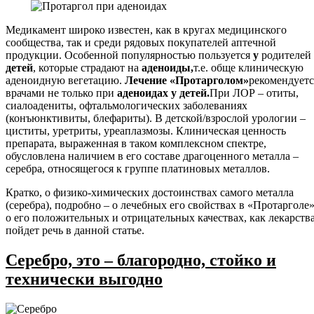
Медикамент широко известен, как в кругах медицинского
сообщества, так и среди рядовых покупателей аптечной
продукции. Особенной популярностью пользуется
у
родителей
детей
, которые страдают на
аденоиды,
т.е. обще клиническую
аденоидную вегетацию.
Лечение «Протарголом»
рекомендуетс
врачами не только при
аденоидах у детей.
При ЛОР – отиты,
сиалоадениты, офтальмологических заболеваниях
(конъюнктивиты, блефариты). В детской/взрослой урологии –
циститы, уретриты, уреаплазмозы. Клиническая ценность
препарата, выраженная в таком комплексном спектре,
обусловлена наличием в его составе драгоценного металла –
серебра, относящегося к группе платиновых металлов.
Кратко, о физико-химических достоинствах самого металла
(серебра), подробно – о лечебных его свойствах в «Протарголе»
о его положительных и отрицательных качествах, как лекарства
пойдет речь в данной статье.
Серебро, это – благородно, стойко и
технически выгодно