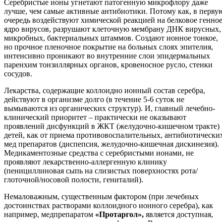
Серебристые ионы угнетают патогенную микрофлору даже
лучше, чем самые активные антибиотики. Потому как, в перву
очередь воздействуют химической реакцией на белковое генно
ядро вирусов, разрушают клеточную мембрану ДНК вирусных,
микробных, бактериальных штаммов. Создают ионное тонкое,
но прочное пленочное покрытие на больных слоях эпителия,
интенсивно проникают во внутренние слои эпидермальных
паренхим тонзиллярных органов, кровеносное русло, стенки
сосудов.
Лекарства, содержащие коллоидно ионный состав серебра,
действуют в организме долго (в течение 5-6 суток не
вымываются из органических структур). И, главный лечебно-
клинический приоритет – практически не оказывают
проявлений дисфункций в ЖКТ (желудочно-кишечном тракте)
детей, как от приема противовоспалительных, антибиотически
мед препаратов (диспепсия, желудочно-кишечная дискинезия).
Медикаментозные средства с серебристыми ионами, не
проявляют лекарственно-аллергенную клинику
(пенициллиновая сыпь на слизистых поверхностях рота/
глоточной/носовой полости, гениталий).
Немаловажным, существенным фактором (при лечебных
достоинствах растворами коллоидного ионного серебра), как
например, медпрепаратом
«Протаргол»,
является доступная,