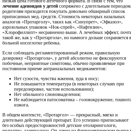
низкая цена готового аптечного формата. В связи с тем, что
лечение аденоидов у детей
сопряжено с длительным периодом
родителям приходится покупать довольно обширный список
приписанных мед. средств. Стоимость некоторых назальных
аналогов «Протарголу», таких как «Синупрет», «Эфказол»,
аэрозольных упаковок «Нок-спрей», «Нафтизин»,
«Хлорофиллипт» несравненно выше. А лечебных эффект, почт
такой же, как у «Протаргола», но намного дольше сохраняется 
больной носоглотке ребенка.
Если соблюдать регламентированный режим, правильную
дозировку «Протаргола», у детей абсолютно не фиксируются
побочные, неприятные симптомы, обычно проявляемые при
постоянном приеме антраназальных медикаментов:
Нет сухости, чувства жжения, зуда в носу;
Не повышается температура (в некоторых случаях при
передозировке, частом использовании);
Нет обильного слюновыделения;
Не наблюдается патосоматика – головокружение, тошнота
изжога.
В общем контексте, «Протаргол» — прекрасный, мягко и
длительно действующий препарат. Его успешно приписывают
без особых предосторожностей детские отоларингологи,
педиатры, аллергологи. Он давно на фармацевтическом рынке 