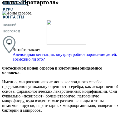
силы «Протаргола»
КАК ПРОЙТИ
КУРС
КОНТАКТЫ
НИЖНИЙ
НОВГОРОД
Читайте также:
Аденоидная вегетация: внутриутробное заражение детей,
возможно ли это?
Фотоснимок ионов серебра в клеточном эпидермисе
человека.
Именно, микроскопические ионы коллоидного серебра
представляют уникальную ценность серебра, как лекарственно
основы фармакологических лекарственных модификаций. Они
буквально «пожирают» болезнетворную, патогенную
микрофлору, куда входят самые различные виды и типы
штаммов вирусов, паразитарных микроорганизмов, зловредны
бактерий и микробов.