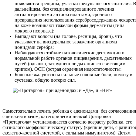
появляются трещины, участки шелушащегося эпителия. 
дальнейшем, без специализированного лечения
антиаргирозными антиоксидантами, срочного
прекращения использования серебросодержащих лекарств
на коже возникают тяжелой формы дерматиты (типа
мокрого псориаза);
Выпадают волосы (на голове, ресницы, брови), что
указывает на висцеральное заражение организма
ионидами серебра;
Наблюдаются стойкие патологические деструкции в
нормальной работе органов пищеварения, дыхательных
путей (одышка, затрудненное дыхание со свистящим
хрипом), ОСН (острая сердечная недостаточность);
Больные жалуются на сильные головные боли, ломоту в
суставах, общую потерю сил.
Самостоятельно лечить ребенка с аденоидами, без согласования
с детским врачом, категорически нельзя! Дозировка
«Протаргола» устанавливается согласно возрасту ребенка, его
физиолого-морфологическому статусу (крепкие дети, с развито
скелетно-костной системой, с сильным иммунитетом). Детям