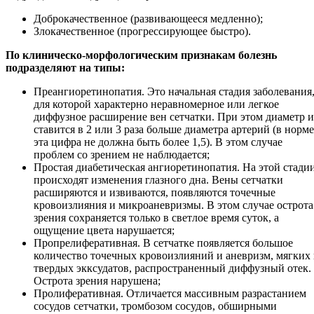
Доброкачественное (развивающееся медленно);
Злокачественное (прогрессирующее быстро).
По клиническо-морфологическим признакам болезнь
подразделяют на типы:
Преангиоретинопатия. Это начальная стадия заболевания
для которой характерно неравномерное или легкое
диффузное расширение вен сетчатки. При этом диаметр 
ставится в 2 или 3 раза больше диаметра артерий (в норме
эта цифра не должна быть более 1,5). В этом случае
проблем со зрением не наблюдается;
Простая диабетическая ангиоретинопатия. На этой стади
происходят изменения глазного дна. Вены сетчатки
расширяются и извиваются, появляются точечные
кровоизлияния и микроаневризмы. В этом случае острота
зрения сохраняется только в светлое время суток, а
ощущение цвета нарушается;
Пропрелиферативная. В сетчатке появляется большое
количество точечных кровоизлияний и аневризм, мягких
твердых экксудатов, распространенный диффузный отек.
Острота зрения нарушена;
Пролиферативная. Отличается массивным разрастанием
сосудов сетчатки, тромбозом сосудов, обширными