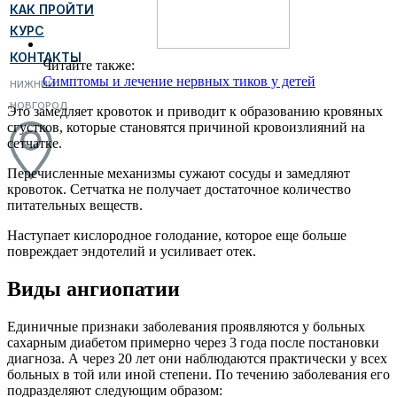
КАК ПРОЙТИ
КУРС
КОНТАКТЫ
Читайте также:
Симптомы и лечение нервных тиков у детей
НИЖНИЙ
НОВГОРОД
Это замедляет кровоток и приводит к образованию кровяных
сгустков, которые становятся причиной кровоизлияний на
сетчатке.
Перечисленные механизмы сужают сосуды и замедляют
кровоток. Сетчатка не получает достаточное количество
питательных веществ.
Наступает кислородное голодание, которое еще больше
повреждает эндотелий и усиливает отек.
Виды ангиопатии
Единичные признаки заболевания проявляются у больных
сахарным диабетом примерно через 3 года после постановки
диагноза. А через 20 лет они наблюдаются практически у всех
больных в той или иной степени. По течению заболевания его
подразделяют следующим образом: