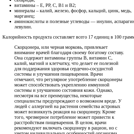
витамины – Е, РР, С, B1 и B2;
минералы – калий, железо, фосфор, кальций, цинк, медь,
марганец;
аминокислоты и полезные углеводы — инулин, аспараги
левулин.
Калорийность продукта составляет всего 17 единиц в 100 грам
Скорцонера, или черная морковь, привлекает
внимание врачей благодаря своему богатому составу.
Она содержит витамины группы B, витамин C,
калий, магний и клетчатку, что делает ее полезной
для поддержания здоровья сердечно-сосудистой
системы и улучшения пищеварения. Врачи
отмечают, что регулярное употребление скорцонеры
может способствовать укреплению иммунной
системы и улучшению состояния кожи. Однако,
несмотря на все преимущества, некоторые
специалисты предупреждают о возможном вреде. У
людей с аллергией на растения семейства астровых
может возникнуть реакция на скорцонеру. Кроме
того, чрезмерное потребление может привести к
расстройствам пищеварения. В целом, врачи
рекомендуют включать скорцонеру в рацион, но с
учетом индивидуальных особенностей организма.