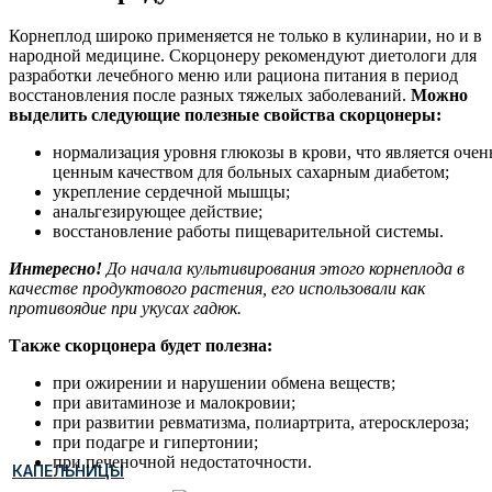
Корнеплод широко применяется не только в кулинарии, но и в
народной медицине. Скорцонеру рекомендуют диетологи для
разработки лечебного меню или рациона питания в период
восстановления после разных тяжелых заболеваний.
Можно
выделить следующие полезные свойства скорцонеры:
нормализация уровня глюкозы в крови, что является очен
ценным качеством для больных сахарным диабетом;
укрепление сердечной мышцы;
анальгезирующее действие;
восстановление работы пищеварительной системы.
Интересно!
До начала культивирования этого корнеплода в
качестве продуктового растения, его использовали как
противоядие при укусах гадюк.
Также скорцонера будет полезна
:
при ожирении и нарушении обмена веществ;
при авитаминозе и малокровии;
при развитии ревматизма, полиартрита, атеросклероза;
при подагре и гипертонии;
при печеночной недостаточности.
КАПЕЛЬНИЦЫ