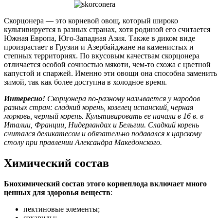
Скорцонера — это корневой овощ, который широко
культивируется в разных странах, хотя родиной его считается
Южная Европа, Юго-Западная Азия. Также в диком виде
произрастает в Грузии и Азербайджане на каменистых и
степных территориях. По вкусовым качествам скорцонера
отличается особой сочностью мякоти, чем-то схожа с цветной
капустой и спаржей. Именно эти овощи она способна заменить
зимой, так как более доступна в холодное время.
Интересно!
Скорцонера по-разному называется у народов
разных стран: сладкий корень, козелец испанский, черная
морковь, черный корень. Культивировать ее начали в 16 в. в
Италии, Франции, Нидерландах и Бельгии.
Сладкий корень
считался деликатесом и обязательно подавался к царскому
столу при правлении Александра Македонского.
Химический состав
Биохимический состав этого корнеплода включает много
ценных для здоровья веществ
:
пектиновые элементы;
сахариды;