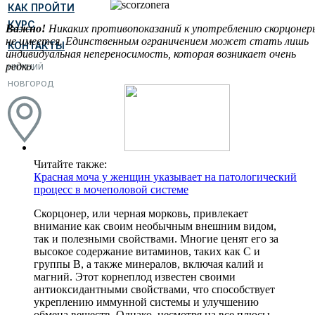
КАК ПРОЙТИ
КУРС
Важно!
Никаких противопоказаний к употреблению скорцонер
не имеется. Единственным ограничением может стать лишь
КОНТАКТЫ
индивидуальная непереносимость, которая возникает очень
редко.
НИЖНИЙ
НОВГОРОД
Читайте также:
Красная моча у женщин указывает на патологический
процесс в мочеполовой системе
Скорцонер, или черная морковь, привлекает
внимание как своим необычным внешним видом,
так и полезными свойствами. Многие ценят его за
высокое содержание витаминов, таких как C и
группы B, а также минералов, включая калий и
магний. Этот корнеплод известен своими
антиоксидантными свойствами, что способствует
укреплению иммунной системы и улучшению
обмена веществ. Однако, несмотря на все плюсы,