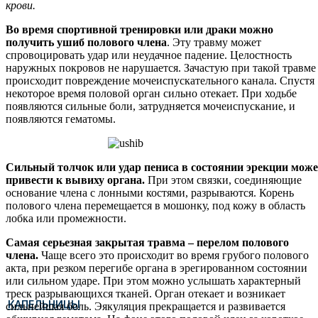
крови.
Во время спортивной тренировки или драки можно
получить ушиб полового члена
. Эту травму может
спровоцировать удар или неудачное падение. Целостность
наружных покровов не нарушается. Зачастую при такой травме
происходит повреждение мочеиспускательного канала. Спустя
некоторое время половой орган сильно отекает. При ходьбе
появляются сильные боли, затрудняется мочеиспускание, и
появляются гематомы.
Сильный толчок или удар пениса в состоянии эрекции може
привести к вывиху органа.
При этом связки, соединяющие
основание члена с лонными костями, разрываются. Корень
полового члена перемещается в мошонку, под кожу в область
лобка или промежности.
Самая серьезная закрытая травма – перелом полового
члена.
Чаще всего это происходит во время грубого полового
акта, при резком перегибе органа в эрегированном состоянии
или сильном ударе. При этом можно услышать характерный
треск разрывающихся тканей. Орган отекает и возникает
КАПЕЛЬНИЦЫ
сильнейшая боль. Эякуляция прекращается и развивается