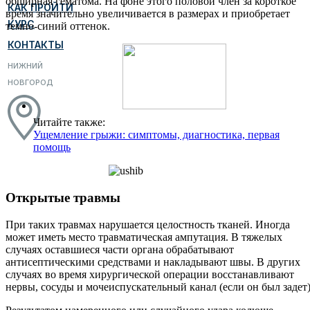
обширная гематома. На фоне этого половой член за короткое
КАК ПРОЙТИ
время значительно увеличивается в размерах и приобретает
КУРС
темно-синий оттенок.
КОНТАКТЫ
НИЖНИЙ
НОВГОРОД
Читайте также:
Ущемление грыжи: симптомы, диагностика, первая
помощь
Открытые травмы
При таких травмах нарушается целостность тканей. Иногда
может иметь место травматическая ампутация. В тяжелых
случаях оставшиеся части органа обрабатывают
антисептическими средствами и накладывают швы. В других
случаях во время хирургической операции восстанавливают
нервы, сосуды и мочеиспускательный канал (если он был задет)