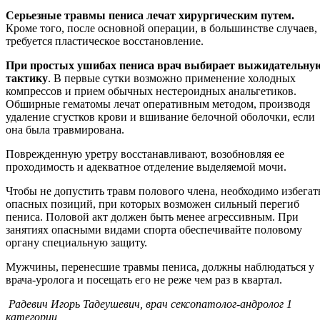
Серьезные травмы пениса лечат хирургическим путем.
Кроме того, после основной операции, в большинстве случаев,
требуется пластическое восстановление.
При простых ушибах пениса врач выбирает выжидательну
тактику
. В первые сутки возможно применение холодных
компрессов и прием обычных нестероидных анальгетиков.
Обширные гематомы лечат оперативным методом, производя
удаление сгустков крови и вшивание белочной оболочки, если
она была травмирована.
Поврежденную уретру восстанавливают, возобновляя ее
проходимость и адекватное отделение выделяемой мочи.
Чтобы не допустить травм полового члена, необходимо избегат
опасных позиций, при которых возможен сильный перегиб
пениса. Половой акт должен быть менее агрессивным. При
занятиях опасными видами спорта обеспечивайте половому
органу специальную защиту.
Мужчины, перенесшие травмы пениса, должны наблюдаться у
врача-уролога и посещать его не реже чем раз в квартал.
Радевич Игорь Тадеушевич, врач сексопатолог-андролог 1
категории