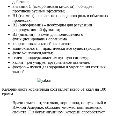
действие;
витамин C (аскорбиновая кислота) – обладает
противовирусным эффектом;
B1 (тиамин) – играет не последнюю роль в обменных
процессах;
B2 (рибофлавин) – необходим для регуляции
репродуктивной функции;
B3 (ниацин) – важен для полноценного
функционирования организма
хлорогеновая и кофейная кислота;
аминокислоты – практически все существующие;
фенол-антиоксиданты;
селен – поддерживает иммунную систему;
калий – регулирует артериальное давление;
фосфор – нужен для здоровья и укрепления костных
тканей.
Калорийность корнеплода составляет всего 61 ккал на 100
грамм.
Врачи отмечают, что якон, корнеплод, популярный в
Южной Америке, обладает множеством полезных
свойств. Он богат инулином, который способствует