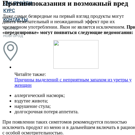
Противопоказания и возможный вред
КАК ПРОЙТИ
КУРС
Даже самые безвредные на первый взгляд продукты могут
КОНТАКТЫ
давать нежелательный и неожиданный эффект при их
чрезмерном употреблении. Якон не является исключением.
Пр
НИЖНИЙ
«передозировке» могут появиться следующие недомогания:
НОВГОРОД
Читайте также:
Причины выделений с неприятным запахом из уретры у
женщин
аллергический насморк;
вздутие живота;
нарушение стула;
долгосрочная потеря аппетита.
При появлении таких симптомов рекомендуется полностью
исключить продукт из меню и в дальнейшем включать в рацио
с особой осмотрительностью.