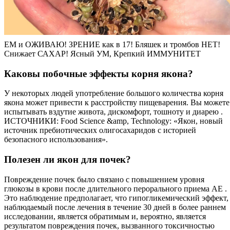
ЕМ и ОЖИВАЮ! ЗРЕНИЕ как в 17! Бляшек и тромбов НЕТ!
Снижает САХАР! Ясный УМ, Крепкий ИММУНИТЕТ
Каковы побочные эффекты корня якона?
У некоторых людей употребление большого количества корня
якона может привести к расстройству пищеварения. Вы можете
испытывать вздутие живота, дискомфорт, тошноту и диарею .
ИСТОЧНИКИ: Food Science &amp, Technology: «Якон, новый
источник пребиотических олигосахаридов с историей
безопасного использования».
Полезен ли якон для почек?
Повреждение почек было связано с повышением уровня
глюкозы в крови после длительного перорального приема AE .
Это наблюдение предполагает, что гипогликемический эффект,
наблюдаемый после лечения в течение 30 дней в более раннем
исследовании, является обратимым и, вероятно, является
результатом повреждения почек, вызванного токсичностью