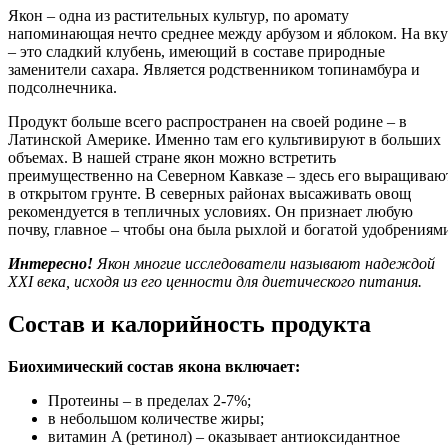
Якон – одна из растительных культур, по аромату
напоминающая нечто среднее между арбузом и яблоком. На вку
– это сладкий клубень, имеющий в составе природные
заменители сахара. Является родственником топинамбура и
подсолнечника.
Продукт больше всего распространен на своей родине – в
Латинской Америке. Именно там его культивируют в больших
объемах. В нашей стране якон можно встретить
преимущественно на Северном Кавказе – здесь его выращиваю
в открытом грунте. В северных районах высаживать овощ
рекомендуется в тепличных условиях. Он признает любую
почву, главное – чтобы она была рыхлой и богатой удобрениям
Интересно!
Якон многие исследователи называют надеждой
XXI века, исходя из его ценности для диетического питания.
Состав и калорийность продукта
Биохимический состав якона включает:
Протеины – в пределах 2-7%;
в небольшом количестве жиры;
витамин A (ретинол) – оказывает антиоксидантное