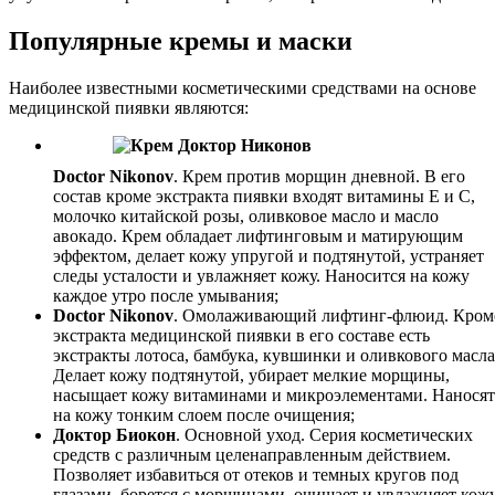
Популярные кремы и маски
Наиболее известными косметическими средствами на основе
медицинской пиявки являются:
Doctor Nikonov
. Крем против морщин дневной. В его
состав кроме экстракта пиявки входят витамины Е и С,
молочко китайской розы, оливковое масло и масло
авокадо. Крем обладает лифтинговым и матирующим
эффектом, делает кожу упругой и подтянутой, устраняет
следы усталости и увлажняет кожу. Наносится на кожу
каждое утро после умывания;
Doctor Nikonov
. Омолаживающий лифтинг-флюид. Кром
экстракта медицинской пиявки в его составе есть
экстракты лотоса, бамбука, кувшинки и оливкового масла
Делает кожу подтянутой, убирает мелкие морщины,
насыщает кожу витаминами и микроэлементами. Наносят
на кожу тонким слоем после очищения;
Доктор Биокон
. Основной уход. Серия косметических
средств с различным целенаправленным действием.
Позволяет избавиться от отеков и темных кругов под
глазами, борется с морщинами, очищает и увлажняет кожу