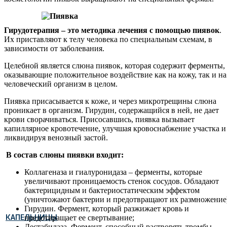
Гирудотерапия – это методика лечения с помощью пиявок
.
Их приставляют к телу человека по специальным схемам, в
зависимости от заболевания.
Целебной является слюна пиявок, которая содержит ферменты,
оказывающие положительное воздействие как на кожу, так и на
человеческий организм в целом.
Пиявка присасывается к коже, и через микротрещины слюна
проникает в организм. Гирудин, содержащийся в ней, не дает
крови сворачиваться. Присосавшись, пиявка вызывает
капиллярное кровотечение, улучшая кровоснабжение участка и
ликвидируя венозный застой.
В состав слюны пиявки входит:
Коллагеназа и гиалуронидаза – ферменты, которые
увеличивают проницаемость стенок сосудов. Обладают
бактерицидным и бактериостатическим эффектом
(уничтожают бактерии и предотвращают их размножение
Гирудин. Фермент, который разжижает кровь и
КАПЕЛЬНИЦЫ
предотвращает ее свертывание;
Дестабилаза. Фермент, способный растворять тромбы.