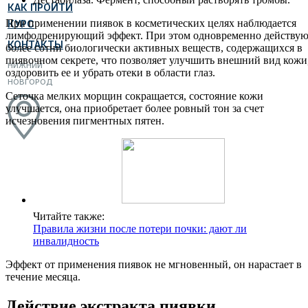
КАК ПРОЙТИ
При применении пиявок в косметических целях наблюдается
КУРС
лимфодренирующий эффект. При этом одновременно действую
КОНТАКТЫ
более сотни биологически активных веществ, содержащихся в
пиявочном секрете, что позволяет улучшить внешний вид кожи
НИЖНИЙ
оздоровить ее и убрать отеки в области глаз.
НОВГОРОД
Сеточка мелких морщин сокращается, состояние кожи
улучшается, она приобретает более ровный тон за счет
исчезновения пигментных пятен.
Читайте также:
Правила жизни после потери почки: дают ли
инвалидность
Эффект от применения пиявок не мгновенный, он нарастает в
течение месяца.
Действие экстракта пиявки