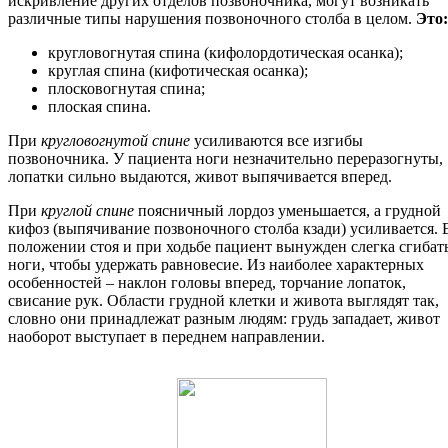
искривление других отделов позвоночника, могут возникать
различные типы нарушения позвоночного столба в целом.
Это:
кругловогнутая спина (кифолордотическая осанка);
круглая спина (кифотическая осанка);
плосковогнутая спина;
плоская спина.
При
кругловогнутой спине
усиливаются все изгибы
позвоночника. У пациента ноги незначительно переразогнуты,
лопатки сильно выдаются, живот выпячивается вперед.
При
круглой спине
поясничный лордоз уменьшается, а грудной
кифоз (выпячивание позвоночного столба кзади) усиливается. 
положении стоя и при ходьбе пациент вынужден слегка сгибат
ноги, чтобы удержать равновесие. Из наиболее характерных
особенностей – наклон головы вперед, торчание лопаток,
свисание рук. Области грудной клетки и живота выглядят так,
словно они принадлежат разным людям: грудь западает, живот
наоборот выступает в переднем направлении.