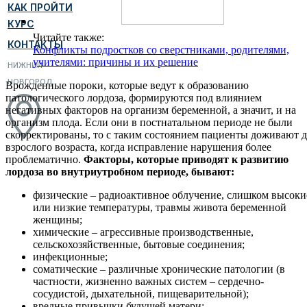
КАК ПРОЙТИ
КУРС
Читайте также:
КОНТАКТЫ
Конфликты подростков со сверстниками, родителями,
учителями: причины и их решение
НИЖНИЙ
НОВГОРОД
Врожденные пороки, которые ведут к образованию
патологического лордоза, формируются под влиянием
негативных факторов на организм беременной, а значит, и на
организм плода. Если они в постнатальном периоде не были
скорректированы, то с таким состоянием пациенты доживают 
взрослого возраста, когда исправление нарушения более
проблематично.
Факторы, которые приводят к развитию
лордоза во внутриутробном периоде, бывают:
физические – радиоактивное облучение, слишком высоки
или низкие температуры, травмы живота беременной
женщины;
химические – агрессивные производственные,
сельскохозяйственные, бытовые соединения;
инфекционные;
соматические – различные хронические патологии (в
частности, жизненно важных систем – сердечно-
сосудистой, дыхательной, пищеварительной);
вредные привычки будущей матери;