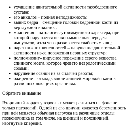
ухудшение двигательной активности тазобедренного
сустава;
его анкилоз – полная неподвижность;
вывих бедра – смещение головки бедренной кости из
вертлужной впадины;
миастения – патология аутоиммунного характера, при
которой нарушается нервно-мышечная передача
импульсов, из-за чего развивается слабость мышц;
парез нижних конечностей – нарушение двигательной
активности из-за поражения нервных структур;
полиомиелит– вирусное поражение серого вещества
спинного мозга, которое чревато неврологическими
сбоями;
нарушение осанки из-за сидячей работы;
ожирение – откладывание лишней жировой ткани в
различных локациях организма.
Обратите внимание
Вторичный лордоз у взрослых может развиться на фоне не
только патологий. Одной из его причин является беременность
при ней меняется обычная нагрузка на различные отделы
позвоночника (в том числе, на шейный и поясничный,
изогнутые кпереди).