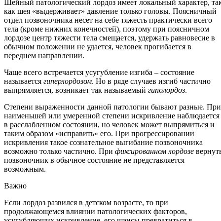
Шейный патологический лордоз имеет локальный характер, та
как шея «выдерживает» давление только головы. Поясничный
отдел позвоночника несет на себе тяжесть практически всего
тела (кроме нижних конечностей), поэтому при поясничном
лордозе центр тяжести тела смещается, удержать равновесие в
обычном положении не удается, человек прогибается в
переднем направлении.
Чаще всего встречается усугубление изгиба – состояние
называется
гиперлордозом
. Но в ряде случаев изгиб частично
выпрямляется, возникает так называемый
гиполордоз
.
Степени выраженности данной патологии бывают разные. При
наименьшей или умеренной степени искривление наблюдается
в расслабленном состоянии, но человек может выпрямиться и
таким образом «исправить» его. При прогрессировании
искривления такое сознательное выгибание позвоночника
возможно только частично. При
фиксированном лордозе
вернут
позвоночник в обычное состояние не представляется
возможным.
Важно
Если лордоз развился в детском возрасте, то при
продолжающемся влиянии патологических факторов,
усугубляющих искривление, его шансы превратиться в