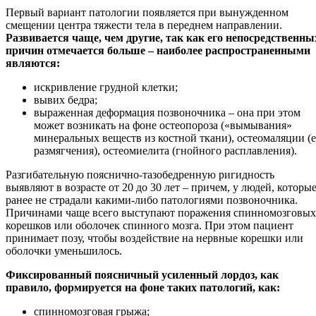
Первый вариант патологии появляется при вынужденном
смещении центра тяжести тела в переднем направлении.
Развивается чаще, чем другие, так как его непосредственны
причин отмечается больше – наиболее распространенными
являются:
искривление грудной клетки;
вывих бедра;
выраженная деформация позвоночника – она при этом
может возникать на фоне остеопороза («вымывания»
минеральных веществ из костной ткани), остеомаляции (е
размягчения), остеомиелита (гнойного расплавления).
Разгибательную пояснично-тазобедренную ригидность
выявляют в возрасте от 20 до 30 лет – причем, у людей, которы
ранее не страдали какими-либо патологиями позвоночника.
Причинами чаще всего выступают поражения спинномозговых
корешков или оболочек спинного мозга. При этом пациент
принимает позу, чтобы воздействие на нервные корешки или
оболочки уменьшилось.
Фиксированный поясничный усиленный лордоз, как
правило, формируется на фоне таких патологий, как:
спинномозговая грыжа;