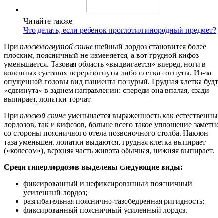
Читайте также:
Что делать, если ребенок проглотил инородный предмет?
При
плосковогнутой спине
шейный лордоз становится более
плоским, поясничный не изменяется, а вот грудной кифоз
уменьшается. Тазовая область «выдвигается» вперед, ноги в
коленных суставах переразогнуты либо слегка согнуты. Из-за
опущенной головы вид пациента понурый. Грудная клетка буд
«сдвинута» в заднем направлении: спереди она впалая, сзади
выпирает, лопатки торчат.
При
плоской спине
уменьшается выраженность как естественны
лордозов, так и кифозов, больше всего такое уплощение заметн
со стороны поясничного отела позвоночного столба. Наклон
таза уменьшен, лопатки выдаются, грудная клетка выпирает
(«колесом»), верхняя часть живота обычная, нижняя выпирает.
Среди гиперлордозов выделены следующие виды:
фиксированный и нефиксированный поясничный
усиленный лордоз;
разгибательная пояснично-тазобедренная ригидность;
фиксированный поясничный усиленный лордоз.