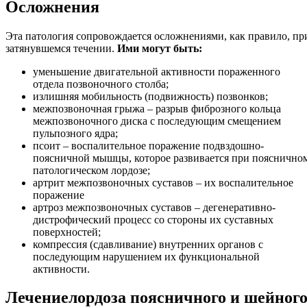
Осложнения
Эта патология сопровождается осложнениями, как правило, пр
затянувшемся течении.
Ими могут быть:
уменьшение двигательной активности пораженного
отдела позвоночного столба;
излишняя мобильность (подвижность) позвонков;
межпозвоночная грыжа – разрыв фиброзного кольца
межпозвоночного диска с последующим смещением
пульпозного ядра;
псоит – воспалительное поражение подвздошно-
поясничной мышцы, которое развивается при пояснично
патологическом лордозе;
артрит межпозвоночных суставов – их воспалительное
поражение
артроз межпозвоночных суставов – дегенеративно-
дистрофический процесс со стороны их суставных
поверхностей;
компрессия (сдавливание) внутренних органов с
последующим нарушением их функциональной
активности.
Лечение
лордоза поясничного и шейног