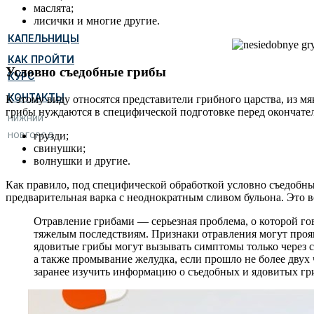
маслята;
лисички и многие другие.
КАПЕЛЬНИЦЫ
КАК ПРОЙТИ
Условно съедобные грибы
КУРС
КОНТАКТЫ
К этому виду относятся представители грибного царства, из 
грибы нуждаются в специфической подготовке перед окончат
НИЖНИЙ
грузди;
НОВГОРОД
свинушки;
волнушки и другие.
Как правило, под специфической обработкой условно съедобн
предварительная варка с неоднократным сливом бульона. Это 
Отравление грибами — серьезная проблема, о которой го
тяжелым последствиям. Признаки отравления могут проявл
ядовитые грибы могут вызывать симптомы только через с
а также промывание желудка, если прошло не более двух 
заранее изучить информацию о съедобных и ядовитых гри