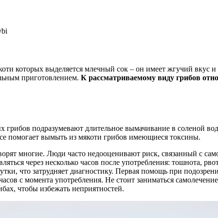
мякоти которых выделяется млечный сок – он имеет жгучий вкус
ельным приготовлением.
К рассматриваемому виду грибов отно
ых грибов подразумевают длительное вымачивание в соленой во
все помогает вымыть из мякоти грибов имеющиеся токсины.
ворят многие. Люди часто недооценивают риск, связанный с сам
яться через несколько часов после употребления: тошнота, рвот
утки, что затрудняет диагностику. Первая помощь при подозрени
часов с момента употребления. Не стоит заниматься самолечение
бах, чтобы избежать неприятностей.