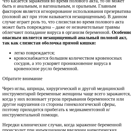
Что касается заражения во время полового акта, то он может
быть и анальным, и вагинальным, и оральным. Главным
фактором является игнорирование использования презерватива
(половой акт при этом называется незащищенным). В данном
случае играет роль то, что слизистая во время полового акта
может быть повреждена – даже ее незначительные травмы
облегчают попадание вируса в организм беременной.
Особенн
опасным является незащищенный анальный половой акт,
так как слизистая оболочка прямой кишки:
легко повреждается;
кровоснабжается большим количеством кровеносных
сосудов, а это ускоряет проникновение вируса в
кровеносное русло беременной.
Обратите внимание
Через иглы, шприцы, хирургический и другой медицинский
инструментарий беременные женщины чаще всего заражаются,
когда у них возникает угроза прерывания беременности или
другие нарушения со стороны гинекологической сферы,
поэтому приходится прибегать к медикаментозной и/
инструментальной помощи.
Нередки клинические случаи, когда заражение беременной
происходит при инъекционном введении наркотических