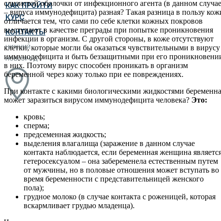
слизистой оболочки от инфекционного агента (в данном случа
КАК ПРОЙТИ
– вируса иммунодефицита) разная? Такая разница в пользу кож
КУРС
отличается тем, что сами по себе клетки кожных покровов
выступают в качестве преграды при попытке проникновения
КОНТАКТЫ
инфекции в организм. С другой стороны, в коже отсутствуют
НИЖНИЙ
клетки, которые могли бы оказаться чувствительными в вирусу
иммунодефицита и быть беззащитными при его проникновени
НОВГОРОД
в них. Поэтому вирус способен проникать в организм
беременной через кожу только при ее повреждениях.
При контакте с какими биологическими жидкостями беременн
может заразиться вирусом иммунодефицита человека?
Это:
кровь;
сперма;
предсеменная жидкость;
выделения влагалища (заражение в данном случае
контакта наблюдается, если беременная женщина являетс
гетеросексуалом – она забеременела естественным путем
от мужчины, но в половые отношения может вступать во
время беременности с представительницей женского
пола);
грудное молоко (в случае контакта с роженицей, которая
вскармливает грудью младенца).