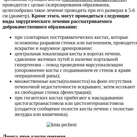
проводится с целью склерозирования образования,
целесообразно такое лечение проводить при его размерах в 5-6
см (диаметр).
Кроме этого, могут проводиться следующие
виды хирургического лечения рассматриваемого
доброкачественного образования:
при солитарных посттравматических кистах, которые
осложнены разрывом стенки или нагноением, проводитс
вскрытие и наружное дренирование;
центральная локализация кисты в воротах печени,
сдавление желчных путей и наличие портальной
гипертензии – повод проведения марсупиализации
(опорожнение кисты с подшиванием ее стенок к краям
операционной раны);
множественные кисты(поликистоз) на фоне отсутствия
печеночной недостаточности вскрывают, затем иссекают
их свободные стенки (фенестрация);
при гигантских кистах прибегают к накладыванию
цистогастроанастомоза или цистоэнтероанастомоза
(создается сообщение полости кисты печени с полостью
желудка или кишечника).
Диета при кисте печени