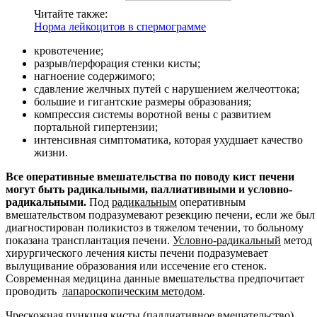
Читайте также:
Норма лейкоцитов в спермограмме
кровотечение;
разрыв/перфорация стенки кисты;
нагноение содержимого;
сдавление желчных путей с нарушением желчеоттока;
большие и гигантские размеры образования;
компрессия системы воротной вены с развитием
портальной гипертензии;
интенсивная симптоматика, которая ухудшает качество
жизни.
Все оперативные вмешательства по поводу кист печени
могут быть радикальными, паллиативными и условно-
радикальными.
Под
радикальным
оперативным
вмешательством подразумевают резекцию печени, если же был
диагностирован поликистоз в тяжелом течении, то больному
показана трансплантация печени.
Условно-радикальный
метод
хирургического лечения кисты печени подразумевает
вылущивание образования или иссечение его стенок.
Современная медицина данные вмешательства предпочитает
проводить
лапароскопическим методом
.
Чрескожная пункция кисты (
паллиативное вмешательство
)