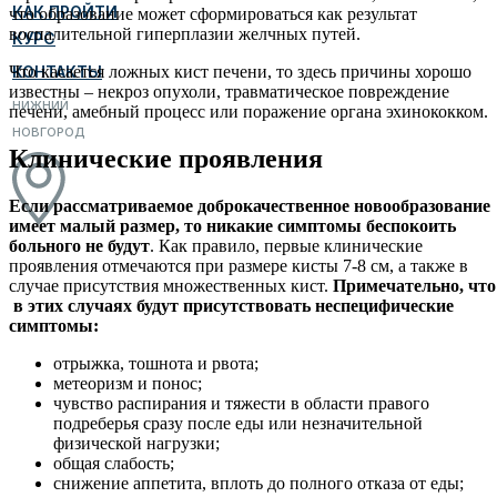
КАК ПРОЙТИ
что образование может сформироваться как результат
воспалительной гиперплазии желчных путей.
КУРС
КОНТАКТЫ
Что касается ложных кист печени, то здесь причины хорошо
известны – некроз опухоли, травматическое повреждение
НИЖНИЙ
печени, амебный процесс или поражение органа эхинококком.
НОВГОРОД
Клинические проявления
Если рассматриваемое доброкачественное новообразование
имеет малый размер, то никакие симптомы беспокоить
больного не будут
. Как правило, первые клинические
проявления отмечаются при размере кисты 7-8 см, а также в
случае присутствия множественных кист.
Примечательно, что
в этих случаях будут присутствовать неспецифические
симптомы:
отрыжка, тошнота и рвота;
метеоризм и понос;
чувство распирания и тяжести в области правого
подреберья сразу после еды или незначительной
физической нагрузки;
общая слабость;
снижение аппетита, вплоть до полного отказа от еды;