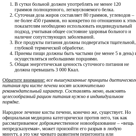
В сутки больной должен употреблять не менее 120
граммов полноценного, легкоусвояемого белка.
Суточная доза жиров составляет 80 граммов, углеводов –
не более 450 граммов, но конкретно по отношению к эти
показателям необходимо использовать индивидуальный
подход, учитывая общее состояние здоровья больного и
наличие сопутствующих заболеваний.
Все продукты питания должны подвергаться тщательной,
глубокой термической обработке.
Приемы пищи должны быть частыми (не менее 5 в день) 
осуществляться небольшими порциями.
Общая энергетическая ценность суточного питания не
должна превышать 3 000 Ккал.
Обратите внимание:
все вышеуказанные принципы диетическог
питания при кисте печени носят исключительно
рекомендательный характер. Составлять меню, выяснять
целесообразный рацион питания нужно в индивидуальном
порядке.
Народное лечение кисты печени, конечно же, существует. Но
официальная медицина категорически против него, так как
рассматриваемое доброкачественное новообразование – «вещь
непредсказуемая», может произойти его разрыв в любую
минуту, а это уже чревато развитием перитонита или