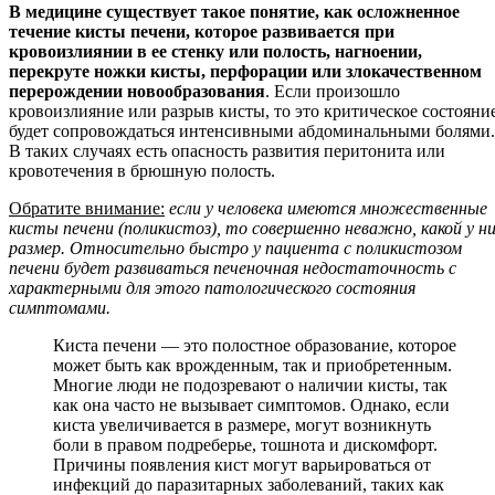
В медицине существует такое понятие, как осложненное
течение кисты печени, которое развивается при
кровоизлиянии в ее стенку или полость, нагноении,
перекруте ножки кисты, перфорации или злокачественном
перерождении новообразования
. Если произошло
кровоизлияние или разрыв кисты, то это критическое состояни
будет сопровождаться интенсивными абдоминальными болями.
В таких случаях есть опасность развития перитонита или
кровотечения в брюшную полость.
Обратите внимание:
если у человека имеются множественные
кисты печени (поликистоз), то совершенно неважно, какой у н
размер. Относительно быстро у пациента с поликистозом
печени будет развиваться печеночная недостаточность с
характерными для этого патологического состояния
симптомами.
Киста печени — это полостное образование, которое
может быть как врожденным, так и приобретенным.
Многие люди не подозревают о наличии кисты, так
как она часто не вызывает симптомов. Однако, если
киста увеличивается в размере, могут возникнуть
боли в правом подреберье, тошнота и дискомфорт.
Причины появления кист могут варьироваться от
инфекций до паразитарных заболеваний, таких как