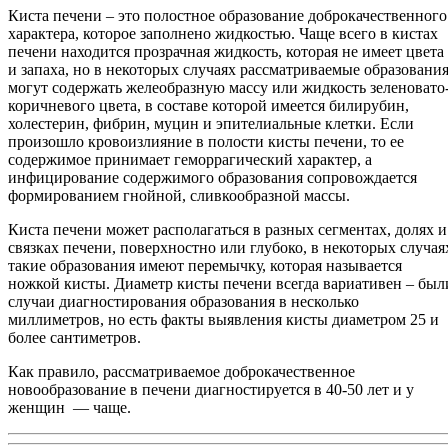
Киста печени – это полостное образование доброкачественного
характера, которое заполнено жидкостью. Чаще всего в кистах
печени находится прозрачная жидкость, которая не имеет цвета
и запаха, но в некоторых случаях рассматриваемые образовани
могут содержать желеобразную массу или жидкость зеленовато
коричневого цвета, в составе которой имеется билирубин,
холестерин, фибрин, муцин и эпителиальные клетки. Если
произошло кровоизлияние в полости кисты печени, то ее
содержимое принимает геморрагический характер, а
инфицирование содержимого образования сопровождается
формированием гнойной, сливкообразной массы.
Киста печени может располагаться в разных сегментах, долях и
связках печени, поверхностно или глубоко, в некоторых случая
такие образования имеют перемычку, которая называется
ножкой кисты. Диаметр кисты печени всегда вариативен – был
случаи диагностирования образования в несколько
миллиметров, но есть факты выявления кисты диаметром 25 и
более сантиметров.
Как правило, рассматриваемое доброкачественное
новообразование в печени диагностируется в 40-50 лет и у
женщин — чаще.