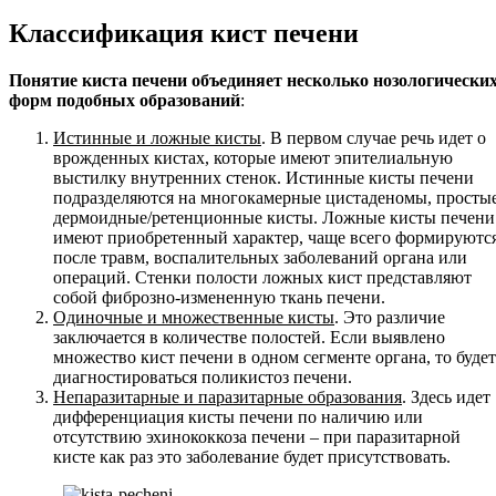
Классификация кист печени
Понятие киста печени объединяет несколько нозологически
форм подобных образований
:
Истинные и ложные кисты
. В первом случае речь идет о
врожденных кистах, которые имеют эпителиальную
выстилку внутренних стенок. Истинные кисты печени
подразделяются на многокамерные цистаденомы, простые
дермоидные/ретенционные кисты. Ложные кисты печени
имеют приобретенный характер, чаще всего формируютс
после травм, воспалительных заболеваний органа или
операций. Стенки полости ложных кист представляют
собой фиброзно-измененную ткань печени.
Одиночные и множественные кисты
. Это различие
заключается в количестве полостей. Если выявлено
множество кист печени в одном сегменте органа, то будет
диагностироваться поликистоз печени.
Непаразитарные и паразитарные образования
. Здесь идет
дифференциация кисты печени по наличию или
отсутствию эхинококкоза печени – при паразитарной
кисте как раз это заболевание будет присутствовать.