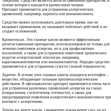
Лекролин. Средство является антигистаминным препаратом, в
основе которого находится кромогликат натрия.
Препарат применяется для устранения аллергических
проявлений, например, кератита или конъюнктивита.
Средство можно использовать длительное время, оно не
вызывает привыкания, не оказывает побочных действий и не
создает осложнений.
Кромогексал. Эти глазные капли являются эффективным
антигистаминным препаратом, использующимся не только для
лечения симптомов аллергии, но и для профилактики
воспалений, а также для устранения симптомов хронических
недугов аллергической этиологии, например,
каратоконъюнтивитов или конъюнктивитов. Нередко средство
применяется и для устранения сухости глазной поверхности.
Задитен. В основе этих глазных капель находится кетотифен –
вещество, обладающее сильным противоаллергическим
действием. В офтальмологии препарат применяется очень част
для устранения различных проявлений аллергии на глазах
(покраснения, слезотечения, отечности), а также для
предотвращения появления аллергического конъюнктивита пр
контакте с аллергенами.
Теперь вы знаете капли, снимающие покраснение глаз, но их