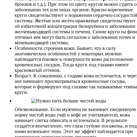
бронхов и т.д.). При этом по цвету кругов можно судить о
заболевании тех или иных органов. Красно-коричневые
круги свидетельствуют о поражении сердечно-сосудисто
системы. Желтые или желто-оранжевые свидетельствуют
об избыточной концентрации билирубина и заболевании
желчевыводящей системы и печени. Синие круги на фон
отечных век могут быть сигналом о заболевании почек и
мочевыводящей системы;
Особенности строения кожи. Бывает, что в силу
анатомических особенностей у некоторых мужчин
наблюдается близкое к поверхности кожи расположение
кровеносных сосудов. Тогда круги под глазами имеют
красноватый оттенок.
Возраст. К сожалению, с годами кожа истончается, и чере
нее начинают просматриваться кровеносные сосуды,
которые и формируют под глазами так называемые темны
круги.
Обезвоживание. Если мужчина не выпивает ежедневную
норму чистой воды (чай и кофе не учитываются), кожа
начинает слегка обвисать и истончаться. В результате
создаётся впечатление, что глаза глубоко посажены, и под
ними возникают тени. Этот же эффект наблюдается при
химических интоксикациях организма.