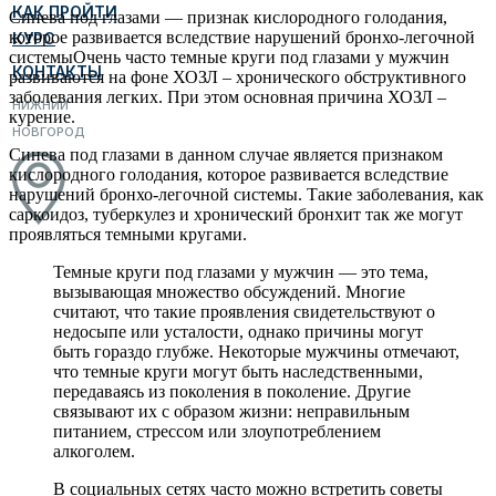
КАК ПРОЙТИ
Синева под глазами — признак кислородного голодания,
которое развивается вследствие нарушений бронхо-легочной
КУРС
системыОчень часто темные круги под глазами у мужчин
КОНТАКТЫ
развиваются на фоне ХОЗЛ – хронического обструктивного
заболевания легких. При этом основная причина ХОЗЛ –
НИЖНИЙ
курение.
НОВГОРОД
Синева под глазами в данном случае является признаком
кислородного голодания, которое развивается вследствие
нарушений бронхо-легочной системы. Такие заболевания, как
саркоидоз, туберкулез и хронический бронхит так же могут
проявляться темными кругами.
Темные круги под глазами у мужчин — это тема,
вызывающая множество обсуждений. Многие
считают, что такие проявления свидетельствуют о
недосыпе или усталости, однако причины могут
быть гораздо глубже. Некоторые мужчины отмечают,
что темные круги могут быть наследственными,
передаваясь из поколения в поколение. Другие
связывают их с образом жизни: неправильным
питанием, стрессом или злоупотреблением
алкоголем.
В социальных сетях часто можно встретить советы